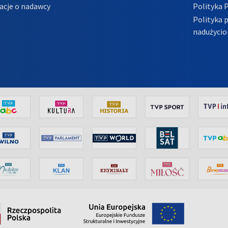
acje o nadawcy
Polityka 
Polityka 
nadużycio