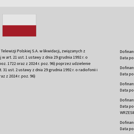
ewizji Polskiej S.A. w likwidacji, związanych z
Dofinan
j w art. 21 ust. 1 ustawy z dnia 29 grudnia 1992 r. o
Data po
r. poz. 1722 oraz z 2024 r. poz. 96) poprzez udzielenie
Dofinan
 31 ust. 2 ustawy z dnia 29 grudnia 1992 r. o radiofonii i
Data po
raz z 2024 r. poz. 96)
Dofinan
Data po
Dofinan
Data po
WRZESIE
Dofinan
Data po