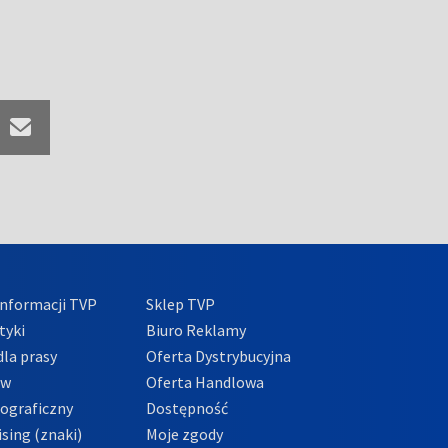
nformacji TVP
Sklep TVP
tyki
Biuro Reklamy
la prasy
Oferta Dystrybucyjna
ów
Oferta Handlowa
tograficzny
Dostępność
sing (znaki)
Moje zgody