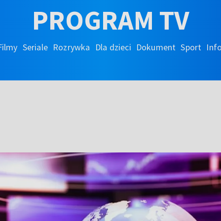
PROGRAM TV
Filmy
Seriale
Rozrywka
Dla dzieci
Dokument
Sport
Inf