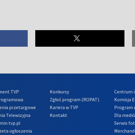
ment TVP
Konkursy
Centrum i
Programowa
Zgłoś program (ROPAT)
Komisja E
enia przetargowe
Kariera w TVP
Program d
ia Telewizyjna
Kontakt
Dla medi
min tvp.pl
Serwis fo
zeta ogłoszenia
Merchandi