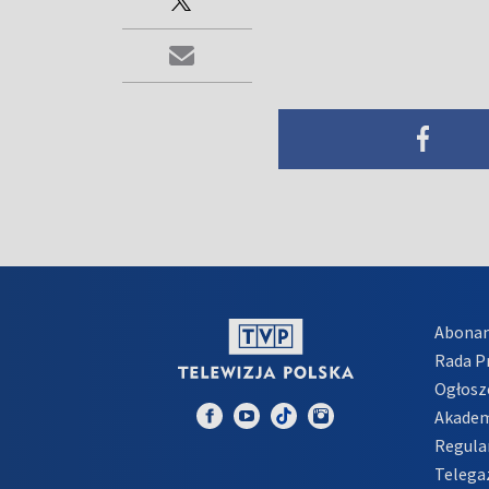
Abona
Rada 
Ogłosz
Akadem
Regula
Telega