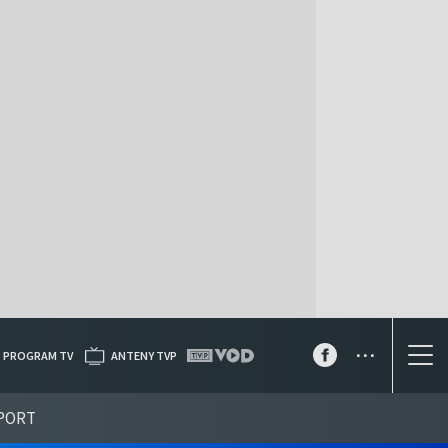
...
PROGRAM TV
ANTENY TVP
PORT