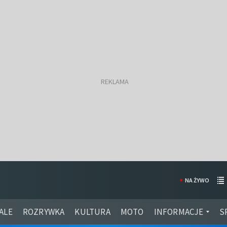
NA ŻYWO
ALE
ROZRYWKA
KULTURA
MOTO
INFORMACJE
S