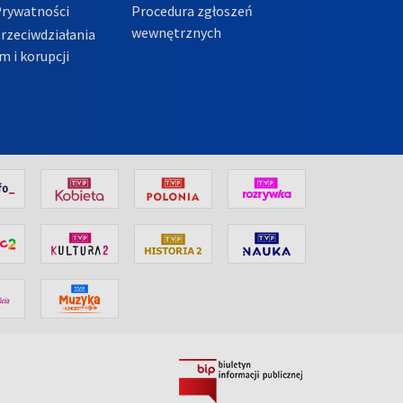
Prywatności
Procedura zgłoszeń
wewnętrznych
przeciwdziałania
m i korupcji