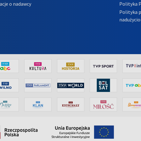
acje o nadawcy
Polityka 
Polityka 
nadużycio