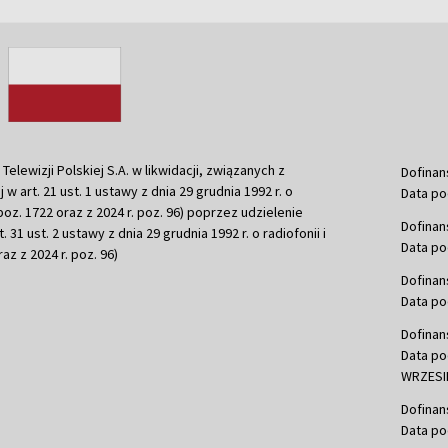
ewizji Polskiej S.A. w likwidacji, związanych z
Dofinan
j w art. 21 ust. 1 ustawy z dnia 29 grudnia 1992 r. o
Data po
r. poz. 1722 oraz z 2024 r. poz. 96) poprzez udzielenie
Dofinan
 31 ust. 2 ustawy z dnia 29 grudnia 1992 r. o radiofonii i
Data po
raz z 2024 r. poz. 96)
Dofinan
Data po
Dofinan
Data po
WRZESIE
Dofinan
Data po