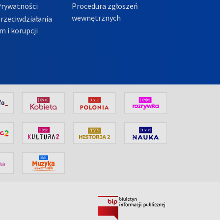
Prywatności
Procedura zgłoszeń
wewnętrznych
przeciwdziałania
m i korupcji