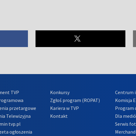
ment TVP
Konkursy
Centrum i
Programowa
Zgłoś program (ROPAT)
Komisja E
enia przetargowe
Kariera w TVP
Program d
ia Telewizyjna
Kontakt
Dla medi
min tvp.pl
Serwis fo
zeta ogłoszenia
Merchandi