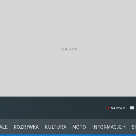
NA ŻYWO
ALE
ROZRYWKA
KULTURA
MOTO
INFORMACJE
S