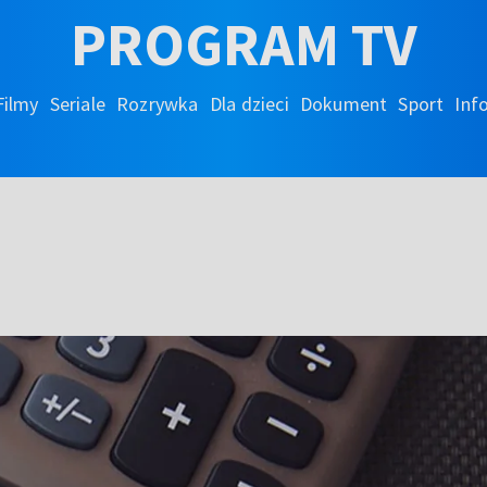
PROGRAM TV
Filmy
Seriale
Rozrywka
Dla dzieci
Dokument
Sport
Inf