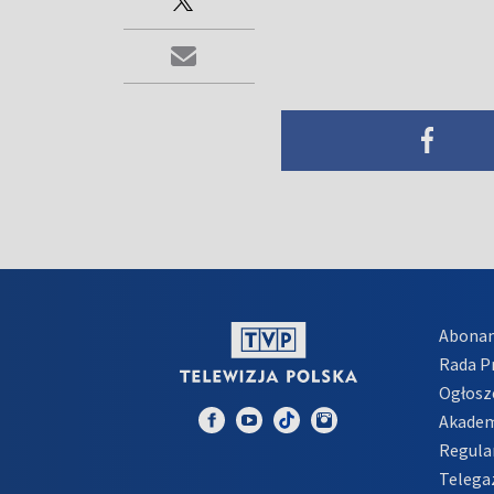
Abona
Rada 
Ogłosz
Akadem
Regula
Telega