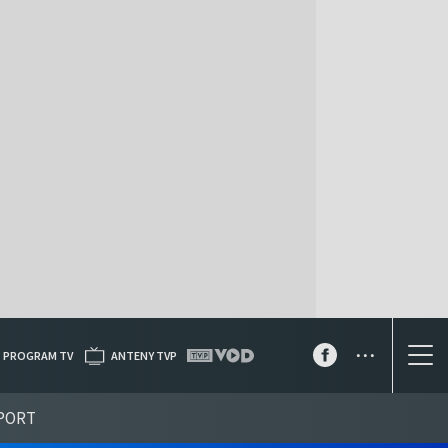
...
PROGRAM TV
ANTENY TVP
PORT