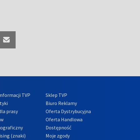
nformacji TVP
Sklep TVP
tyki
Biuro Reklamy
la prasy
Oferta Dystrybucyjna
ów
Oferta Handlowa
tograficzny
Dostępność
sing (znaki)
Moje zgody