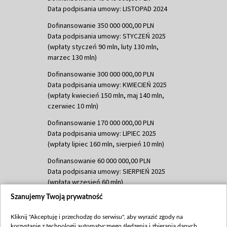
Data podpisania umowy: LISTOPAD 2024
Dofinansowanie 350 000 000,00 PLN
Data podpisania umowy: STYCZEŃ 2025
(wpłaty styczeń 90 mln, luty 130 mln,
marzec 130 mln)
Dofinansowanie 300 000 000,00 PLN
Data podpisania umowy: KWIECIEŃ 2025
(wpłaty kwiecień 150 mln, maj 140 mln,
czerwiec 10 mln)
Dofinansowanie 170 000 000,00 PLN
Data podpisania umowy: LIPIEC 2025
(wpłaty lipiec 160 mln, sierpień 10 mln)
Dofinansowanie 60 000 000,00 PLN
Data podpisania umowy: SIERPIEŃ 2025
(wpłata wrzesień 60 mln)
Szanujemy Twoją prywatność
Dofinansowanie 635 783 051,21 PLN
Data podpisania umowy: WRZESIEŃ 2025
Kliknij "Akceptuję i przechodzę do serwisu", aby wyrazić zgody na
(wpłata wrzesień 100 mln, październik 350
korzystanie z technologii automatycznego śledzenia i zbierania danych,