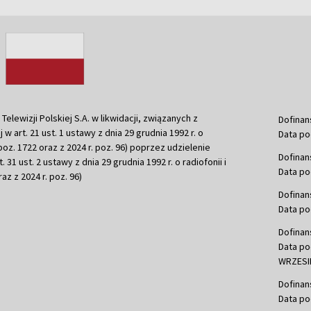
ewizji Polskiej S.A. w likwidacji, związanych z
Dofinan
j w art. 21 ust. 1 ustawy z dnia 29 grudnia 1992 r. o
Data po
r. poz. 1722 oraz z 2024 r. poz. 96) poprzez udzielenie
Dofinan
 31 ust. 2 ustawy z dnia 29 grudnia 1992 r. o radiofonii i
Data po
raz z 2024 r. poz. 96)
Dofinan
Data po
Dofinan
Data po
WRZESIE
Dofinan
Data po