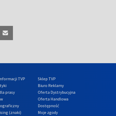
nformacji TVP
Sklep TVP
tyki
Biuro Reklamy
la prasy
Oferta Dystrybucyjna
ów
Oferta Handlowa
tograficzny
Dostępność
sing (znaki)
Moje zgody