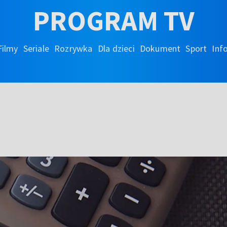
PROGRAM TV
Filmy
Seriale
Rozrywka
Dla dzieci
Dokument
Sport
Inf