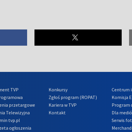
ment TVP
Konkursy
Centrum i
Programowa
Zgłoś program (ROPAT)
Komisja E
enia przetargowe
Kariera w TVP
Program d
ia Telewizyjna
Kontakt
Dla medi
min tvp.pl
Serwis fo
zeta ogłoszenia
Merchandi