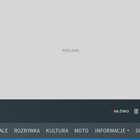
NA ŻYWO
ALE
ROZRYWKA
KULTURA
MOTO
INFORMACJE
S