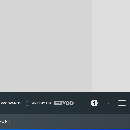
...
PROGRAM TV
ANTENY TVP
PORT