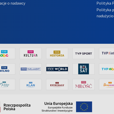
acje o nadawcy
Polityka 
Polityka 
nadużycio