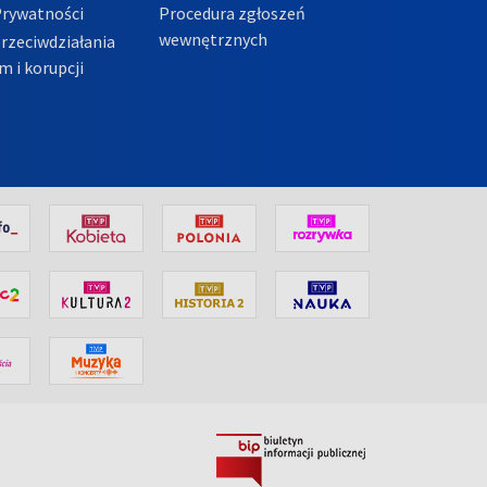
Prywatności
Procedura zgłoszeń
wewnętrznych
przeciwdziałania
m i korupcji