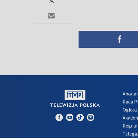
Abona
Rada 
Ogłosz
Akadem
Regula
Telega