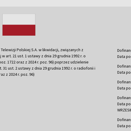
ewizji Polskiej S.A. w likwidacji, związanych z
Dofinan
j w art. 21 ust. 1 ustawy z dnia 29 grudnia 1992 r. o
Data po
r. poz. 1722 oraz z 2024 r. poz. 96) poprzez udzielenie
Dofinan
 31 ust. 2 ustawy z dnia 29 grudnia 1992 r. o radiofonii i
Data po
raz z 2024 r. poz. 96)
Dofinan
Data po
Dofinan
Data po
WRZESIE
Dofinan
Data po