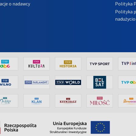
acje o nadawcy
Polityka 
Polityka 
nadużycio