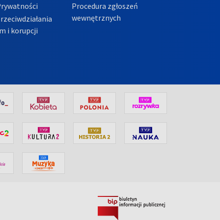
Prywatności
Procedura zgłoszeń
wewnętrznych
przeciwdziałania
m i korupcji