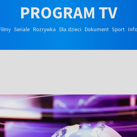
PROGRAM TV
Filmy
Seriale
Rozrywka
Dla dzieci
Dokument
Sport
Inf