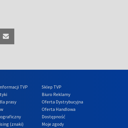
nformacji TVP
Sklep TVP
tyki
Biuro Reklamy
la prasy
Oferta Dystrybucyjna
ów
Oferta Handlowa
tograficzny
Dostępność
sing (znaki)
Moje zgody