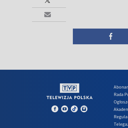
Abona
Rada 
Ogłosz
Akadem
Regula
Telega