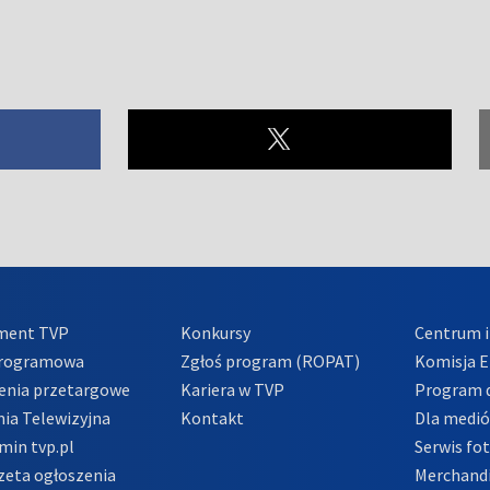
ment TVP
Konkursy
Centrum i
Programowa
Zgłoś program (ROPAT)
Komisja E
enia przetargowe
Kariera w TVP
Program d
ia Telewizyjna
Kontakt
Dla medi
min tvp.pl
Serwis fo
zeta ogłoszenia
Merchandi