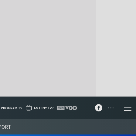
...
PROGRAM TV
ANTENY TVP
PORT