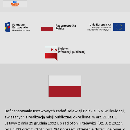
Dofinansowanie ustawowych zadań Telewizji Polskiej S.A. w likwidacji,
związanych z realizacją misji publicznej określonej w art. 21 ust. 1
ustawy z dnia 29 grudnia 1992 r. o radiofonii i telewizji (Dz. U. z 2022 r.
poz. 1722 oraz z 2024 r. poz. 96) poprzez udzielenie dotacji celowej, o