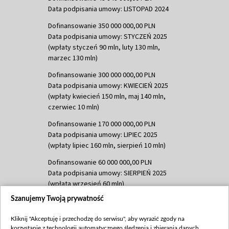
Data podpisania umowy: LISTOPAD 2024
Dofinansowanie 350 000 000,00 PLN
Data podpisania umowy: STYCZEŃ 2025
(wpłaty styczeń 90 mln, luty 130 mln,
marzec 130 mln)
Dofinansowanie 300 000 000,00 PLN
Data podpisania umowy: KWIECIEŃ 2025
(wpłaty kwiecień 150 mln, maj 140 mln,
czerwiec 10 mln)
Dofinansowanie 170 000 000,00 PLN
Data podpisania umowy: LIPIEC 2025
(wpłaty lipiec 160 mln, sierpień 10 mln)
Dofinansowanie 60 000 000,00 PLN
Data podpisania umowy: SIERPIEŃ 2025
(wpłata wrzesień 60 mln)
Szanujemy Twoją prywatność
Dofinansowanie 635 783 051,21 PLN
Data podpisania umowy: WRZESIEŃ 2025
Kliknij "Akceptuję i przechodzę do serwisu", aby wyrazić zgody na
(wpłata wrzesień 100 mln, październik 350
korzystanie z technologii automatycznego śledzenia i zbierania danych,