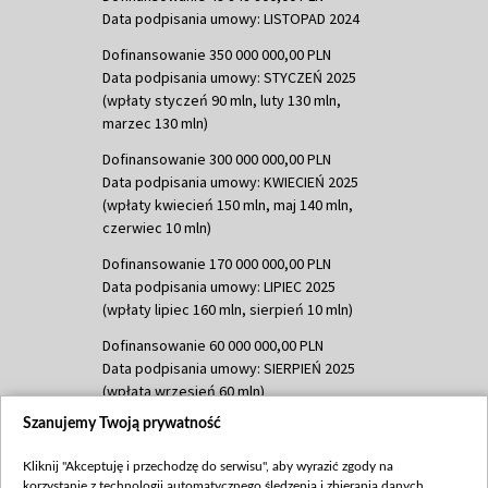
Data podpisania umowy: LISTOPAD 2024
Dofinansowanie 350 000 000,00 PLN
Data podpisania umowy: STYCZEŃ 2025
(wpłaty styczeń 90 mln, luty 130 mln,
marzec 130 mln)
Dofinansowanie 300 000 000,00 PLN
Data podpisania umowy: KWIECIEŃ 2025
(wpłaty kwiecień 150 mln, maj 140 mln,
czerwiec 10 mln)
Dofinansowanie 170 000 000,00 PLN
Data podpisania umowy: LIPIEC 2025
(wpłaty lipiec 160 mln, sierpień 10 mln)
Dofinansowanie 60 000 000,00 PLN
Data podpisania umowy: SIERPIEŃ 2025
(wpłata wrzesień 60 mln)
Szanujemy Twoją prywatność
Dofinansowanie 635 783 051,21 PLN
Data podpisania umowy: WRZESIEŃ 2025
Kliknij "Akceptuję i przechodzę do serwisu", aby wyrazić zgody na
(wpłata wrzesień 100 mln, październik 350
korzystanie z technologii automatycznego śledzenia i zbierania danych,