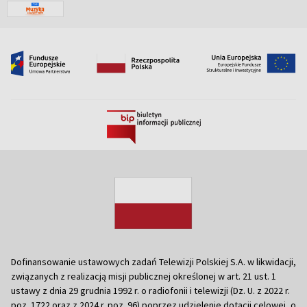
Dofinansowanie ustawowych zadań Telewizji Polskiej S.A. w likwidacji,
związanych z realizacją misji publicznej określonej w art. 21 ust. 1
ustawy z dnia 29 grudnia 1992 r. o radiofonii i telewizji (Dz. U. z 2022 r.
poz. 1722 oraz z 2024 r. poz. 96) poprzez udzielenie dotacji celowej, o