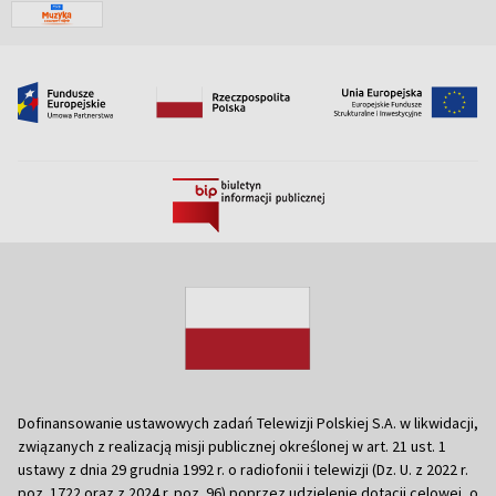
Dofinansowanie ustawowych zadań Telewizji Polskiej S.A. w likwidacji,
związanych z realizacją misji publicznej określonej w art. 21 ust. 1
ustawy z dnia 29 grudnia 1992 r. o radiofonii i telewizji (Dz. U. z 2022 r.
poz. 1722 oraz z 2024 r. poz. 96) poprzez udzielenie dotacji celowej, o