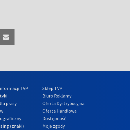
nformacji TVP
Sklep TVP
tyki
Biuro Reklamy
la prasy
Oferta Dystrybucyjna
ów
Oferta Handlowa
tograficzny
Dostępność
sing (znaki)
Moje zgody