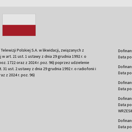
ewizji Polskiej S.A. w likwidacji, związanych z
Dofinan
j w art. 21 ust. 1 ustawy z dnia 29 grudnia 1992 r. o
Data po
r. poz. 1722 oraz z 2024 r. poz. 96) poprzez udzielenie
Dofinan
 31 ust. 2 ustawy z dnia 29 grudnia 1992 r. o radiofonii i
Data po
raz z 2024 r. poz. 96)
Dofinan
Data po
Dofinan
Data po
WRZESIE
Dofinan
Data po