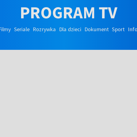
PROGRAM TV
Filmy
Seriale
Rozrywka
Dla dzieci
Dokument
Sport
Inf