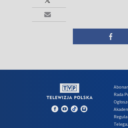
Abona
Rada 
Ogłosz
Akadem
Regula
Telega