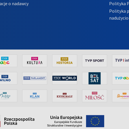
acje o nadawcy
Polityka 
Polityka 
nadużycio