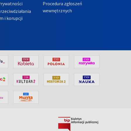
Prywatności
Procedura zgłoszeń
wewnętrznych
przeciwdziałania
m i korupcji