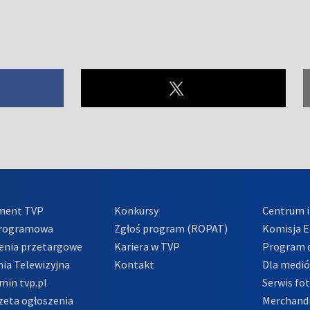
ment TVP
Konkursy
Centrum i
Programowa
Zgłoś program (ROPAT)
Komisja E
enia przetargowe
Kariera w TVP
Program d
ia Telewizyjna
Kontakt
Dla medi
min tvp.pl
Serwis fo
zeta ogłoszenia
Merchandi