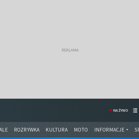
NA ŻYWO
ALE
ROZRYWKA
KULTURA
MOTO
INFORMACJE
S