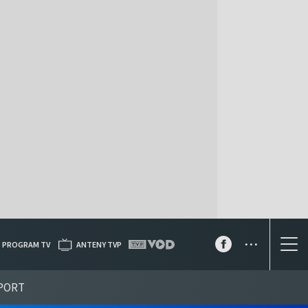
...
PROGRAM TV
ANTENY TVP
PORT