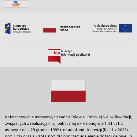
Dofinansowanie ustawowych zadań Telewizji Polskiej S.A. w likwidacji,
związanych z realizacją misji publicznej określonej w art. 21 ust. 1
ustawy z dnia 29 grudnia 1992 r. o radiofonii i telewizji (Dz. U. z 2022 r.
poz. 1722 oraz z 2024 r. poz. 96) poprzez udzielenie dotacji celowej, o