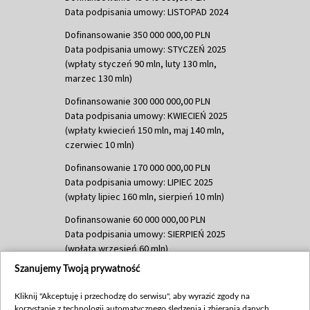
Data podpisania umowy: LISTOPAD 2024
Dofinansowanie 350 000 000,00 PLN
Data podpisania umowy: STYCZEŃ 2025
(wpłaty styczeń 90 mln, luty 130 mln,
marzec 130 mln)
Dofinansowanie 300 000 000,00 PLN
Data podpisania umowy: KWIECIEŃ 2025
(wpłaty kwiecień 150 mln, maj 140 mln,
czerwiec 10 mln)
Dofinansowanie 170 000 000,00 PLN
Data podpisania umowy: LIPIEC 2025
(wpłaty lipiec 160 mln, sierpień 10 mln)
Dofinansowanie 60 000 000,00 PLN
Data podpisania umowy: SIERPIEŃ 2025
(wpłata wrzesień 60 mln)
Szanujemy Twoją prywatność
Dofinansowanie 635 783 051,21 PLN
Data podpisania umowy: WRZESIEŃ 2025
Kliknij "Akceptuję i przechodzę do serwisu", aby wyrazić zgody na
(wpłata wrzesień 100 mln, październik 350
korzystanie z technologii automatycznego śledzenia i zbierania danych,