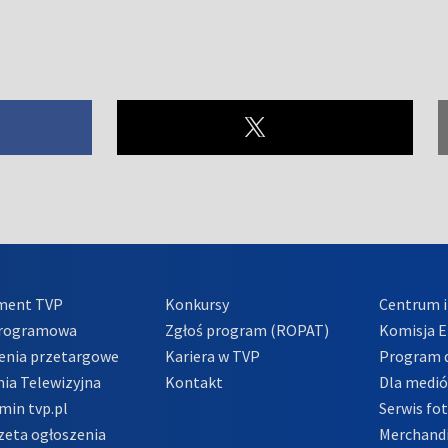
ment TVP
Konkursy
Centrum i
Programowa
Zgłoś program (ROPAT)
Komisja E
enia przetargowe
Kariera w TVP
Program d
ia Telewizyjna
Kontakt
Dla medi
min tvp.pl
Serwis fo
zeta ogłoszenia
Merchandi