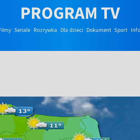
PROGRAM TV
Filmy
Seriale
Rozrywka
Dla dzieci
Dokument
Sport
Inf