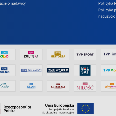
acje o nadawcy
Polityka 
Polityka 
nadużycio