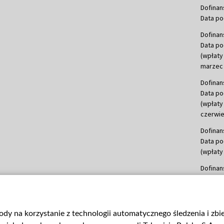
Dofinan
Data po
Dofinan
Data po
(wpłaty
marzec 
Dofinan
Data po
(wpłaty
czerwie
Dofinan
Data po
(wpłaty 
Dofinan
Data po
(wpłata
Dofinan
gody na korzystanie z technologii automatycznego śledzenia i zb
Data po