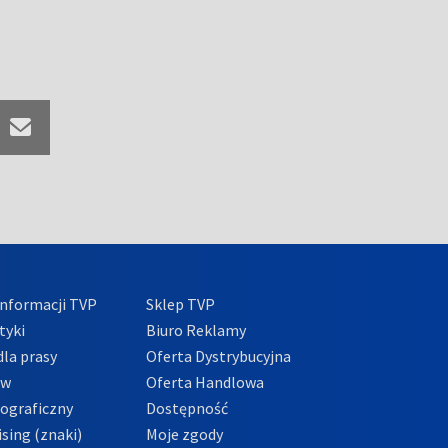
nformacji TVP
Sklep TVP
tyki
Biuro Reklamy
la prasy
Oferta Dystrybucyjna
ów
Oferta Handlowa
tograficzny
Dostępność
sing (znaki)
Moje zgody