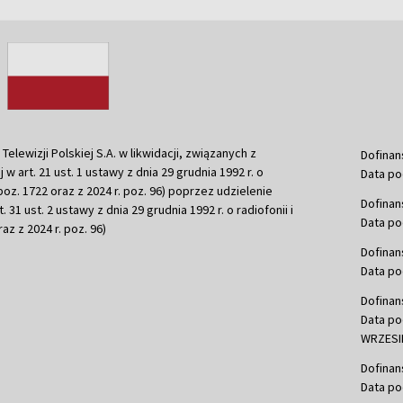
ewizji Polskiej S.A. w likwidacji, związanych z
Dofinan
j w art. 21 ust. 1 ustawy z dnia 29 grudnia 1992 r. o
Data po
r. poz. 1722 oraz z 2024 r. poz. 96) poprzez udzielenie
Dofinan
 31 ust. 2 ustawy z dnia 29 grudnia 1992 r. o radiofonii i
Data po
raz z 2024 r. poz. 96)
Dofinan
Data po
Dofinan
Data po
WRZESIE
Dofinan
Data po