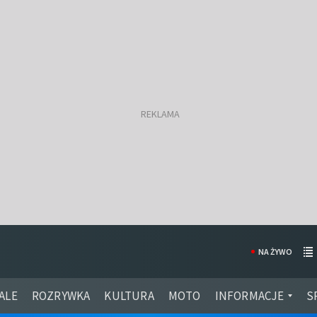
NA ŻYWO
ALE
ROZRYWKA
KULTURA
MOTO
INFORMACJE
S