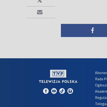
Abona
Rada 
Ogłosz
Akadem
Regula
Telega