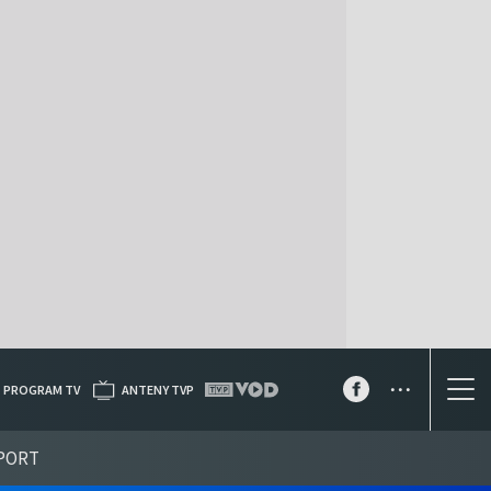
...
PROGRAM TV
ANTENY TVP
PORT