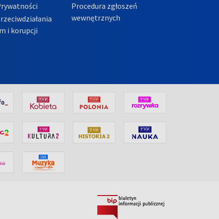
Prywatności
Procedura zgłoszeń
wewnętrznych
przeciwdziałania
m i korupcji