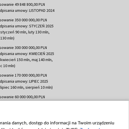
sowanie 49 848 800,00 PLN
dpisania umowy: LISTOPAD 2024
sowanie 350 000 000,00 PLN
dpisania umowy: STYCZEŃ 2025
 styczeń 90 mln, luty 130 mln,
130 mln)
sowanie 300 000 000,00 PLN
dpisania umowy: KWIECIEŃ 2025
 kwiecień 150 mln, maj 140 mln,
c 10 mln)
sowanie 170 000 000,00 PLN
dpisania umowy: LIPIEC 2025
lipiec 160 mln, sierpień 10 mln)
sowanie 60 000 000,00 PLN
dpisania umowy: SIERPIEŃ 2025
 wrzesień 60 mln)
sowanie 635 783 051,21 PLN
ierania danych, dostęp do informacji na Twoim urządzeniu
dpisania umowy: WRZESIEŃ 2025