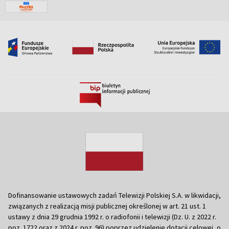
Dofinansowanie ustawowych zadań Telewizji Polskiej S.A. w likwidacji,
związanych z realizacją misji publicznej określonej w art. 21 ust. 1
ustawy z dnia 29 grudnia 1992 r. o radiofonii i telewizji (Dz. U. z 2022 r.
poz. 1722 oraz z 2024 r. poz. 96) poprzez udzielenie dotacji celowej, o