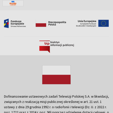
Dofinansowanie ustawowych zadań Telewizji Polskiej S.A. w likwidacji,
związanych z realizacją misji publicznej określonej w art. 21 ust. 1
ustawy z dnia 29 grudnia 1992 r. o radiofonii i telewizji (Dz. U. z 2022 r.
poz. 1722 oraz z 2024 r. poz. 96) poprzez udzielenie dotacji celowej, o