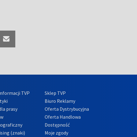
nformacji TVP
Sklep TVP
tyki
Biuro Reklamy
la prasy
Oferta Dystrybucyjna
ów
Oferta Handlowa
tograficzny
Dostępność
sing (znaki)
Moje zgody