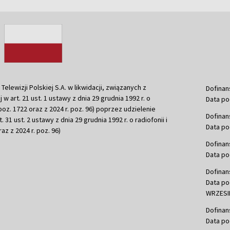
ewizji Polskiej S.A. w likwidacji, związanych z
Dofinan
j w art. 21 ust. 1 ustawy z dnia 29 grudnia 1992 r. o
Data po
r. poz. 1722 oraz z 2024 r. poz. 96) poprzez udzielenie
Dofinan
 31 ust. 2 ustawy z dnia 29 grudnia 1992 r. o radiofonii i
Data po
raz z 2024 r. poz. 96)
Dofinan
Data po
Dofinan
Data po
WRZESIE
Dofinan
Data po