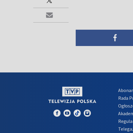
Abona
Rada 
Ogłosz
Akadem
Regula
Telega