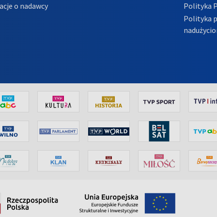
acje o nadawcy
Polityka 
Polityka 
nadużycio