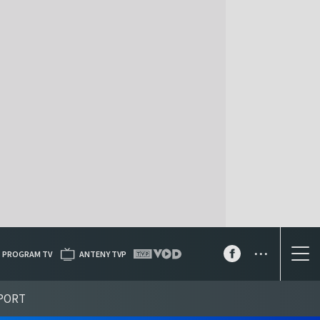
...
PROGRAM TV
ANTENY TVP
PORT