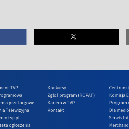
ment TVP
Konkursy
Centrum i
Programowa
Zgłoś program (ROPAT)
Komisja E
enia przetargowe
Kariera w TVP
Program d
ia Telewizyjna
Kontakt
Dla medi
min tvp.pl
Serwis fo
zeta ogłoszenia
Merchandi