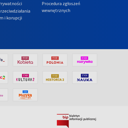
Prywatności
Procedura zgłoszeń
wewnętrznych
przeciwdziałania
m i korupcji