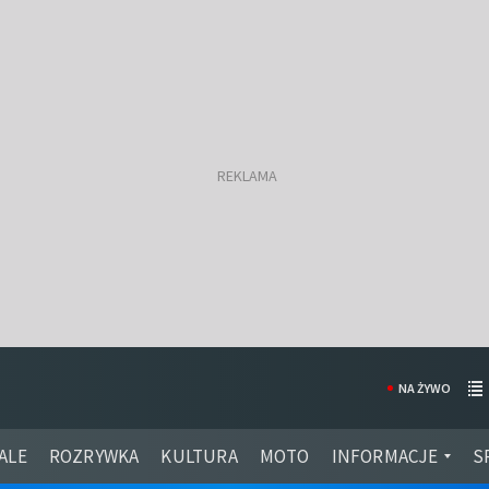
NA ŻYWO
ALE
ROZRYWKA
KULTURA
MOTO
INFORMACJE
S