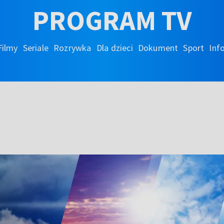
PROGRAM TV
Filmy
Seriale
Rozrywka
Dla dzieci
Dokument
Sport
Inf