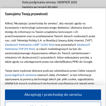
Data podpisania umowy: SIERPIEŃ 2025
(wpłata wrzesień 60 mln)
Szanujemy Twoją prywatność
Dofinansowanie 635 783 051,21 PLN
Data podpisania umowy: WRZESIEŃ 2025
Kliknij "Akceptuję i przechodzę do serwisu", aby wyrazić zgody na
(wpłata wrzesień 100 mln, październik 350
korzystanie z technologii automatycznego śledzenia i zbierania danych,
mln, listopad 265 mln)
dostęp do informacji na Twoim urządzeniu końcowym i ich
przechowywanie oraz na przetwarzanie Twoich danych osobowych przez
Dofinansowanie 48 862 000,00 PLN
nas, czyli Telewizję Polską S.A. w likwidacji (zwaną dalej również „TVP”),
Data podpisania umowy: GRUDZIEŃ 2025
Zaufanych Partnerów z IAB* (1201 firm)
oraz pozostałych
Zaufanych
(wpłata grudzień 60,548 mln)
Partnerów TVP (93 firm)
, w celach marketingowych (w tym do
zautomatyzowanego dopasowania reklam do Twoich zainteresowań i
Dofinansowanie 900 000 000,00 PLN
mierzenia ich skuteczności) i pozostałych, które wskazujemy poniżej, a
Data podpisania umowy: LUTY 2026 (wpłata
także zgody na udostępnianie przez nas identyfikatora PPID do Google.
26 lutego 80 mln, 4 marca 370 mln,
8
kwiecień 180 mln, 7 maja 180 mln, 8
Twoje dane osobowe zbierane podczas odwiedzania przez Ciebie naszych
czerwca 90 mln)
poszczególnych serwisów
zwanych dalej „Portalem”, w tym informacje
zapisywane za pomocą technologii takich jak: pliki cookie, sygnalizatory
Dofinansowanie 250 000 000,00 PLN
WWW lub innych podobnych technologii umożliwiających świadczenie
Data podpisania umowy LIPIEC 2026 (wpłata
dopasowanych i bezpiecznych usług, personalizację treści oraz reklam,
udostępnianie funkcji mediów społecznościowych oraz analizowanie ruchu
4 sierpnia 250 mln
Akceptuję i przechodzę do serwisu
w Internecie.
Twoje dane osobowe zbierane podczas odwiedzania przez Ciebie