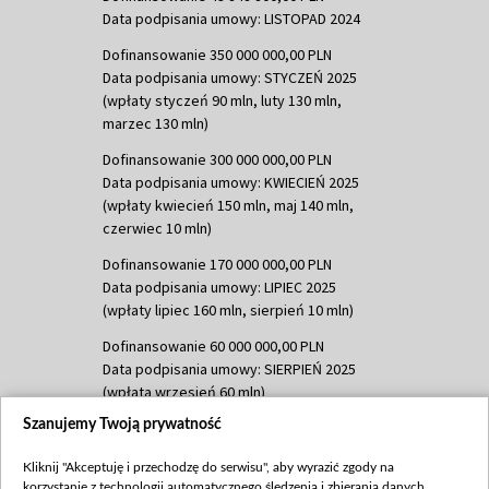
Data podpisania umowy: LISTOPAD 2024
Dofinansowanie 350 000 000,00 PLN
Data podpisania umowy: STYCZEŃ 2025
(wpłaty styczeń 90 mln, luty 130 mln,
marzec 130 mln)
Dofinansowanie 300 000 000,00 PLN
Data podpisania umowy: KWIECIEŃ 2025
(wpłaty kwiecień 150 mln, maj 140 mln,
czerwiec 10 mln)
Dofinansowanie 170 000 000,00 PLN
Data podpisania umowy: LIPIEC 2025
(wpłaty lipiec 160 mln, sierpień 10 mln)
Dofinansowanie 60 000 000,00 PLN
Data podpisania umowy: SIERPIEŃ 2025
(wpłata wrzesień 60 mln)
Szanujemy Twoją prywatność
Dofinansowanie 635 783 051,21 PLN
Data podpisania umowy: WRZESIEŃ 2025
Kliknij "Akceptuję i przechodzę do serwisu", aby wyrazić zgody na
(wpłata wrzesień 100 mln, październik 350
korzystanie z technologii automatycznego śledzenia i zbierania danych,