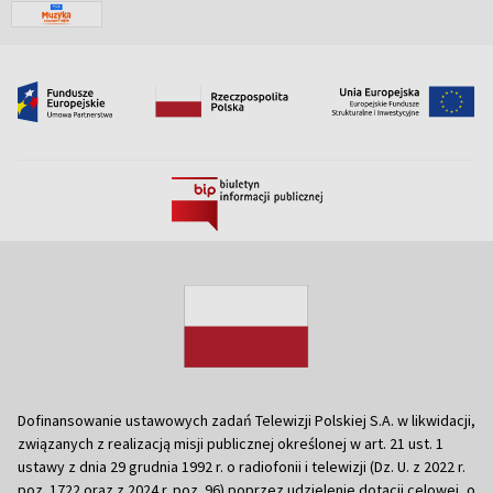
Dofinansowanie ustawowych zadań Telewizji Polskiej S.A. w likwidacji,
związanych z realizacją misji publicznej określonej w art. 21 ust. 1
ustawy z dnia 29 grudnia 1992 r. o radiofonii i telewizji (Dz. U. z 2022 r.
poz. 1722 oraz z 2024 r. poz. 96) poprzez udzielenie dotacji celowej, o