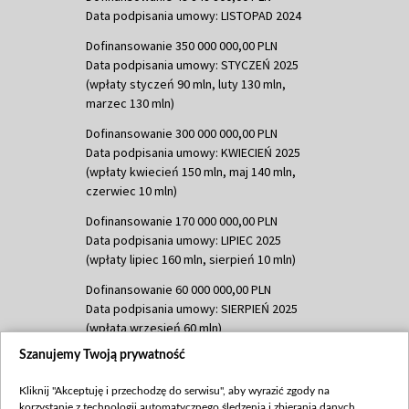
Data podpisania umowy: LISTOPAD 2024
Dofinansowanie 350 000 000,00 PLN
Data podpisania umowy: STYCZEŃ 2025
(wpłaty styczeń 90 mln, luty 130 mln,
marzec 130 mln)
Dofinansowanie 300 000 000,00 PLN
Data podpisania umowy: KWIECIEŃ 2025
(wpłaty kwiecień 150 mln, maj 140 mln,
czerwiec 10 mln)
Dofinansowanie 170 000 000,00 PLN
Data podpisania umowy: LIPIEC 2025
(wpłaty lipiec 160 mln, sierpień 10 mln)
Dofinansowanie 60 000 000,00 PLN
Data podpisania umowy: SIERPIEŃ 2025
(wpłata wrzesień 60 mln)
Szanujemy Twoją prywatność
Dofinansowanie 635 783 051,21 PLN
Data podpisania umowy: WRZESIEŃ 2025
Kliknij "Akceptuję i przechodzę do serwisu", aby wyrazić zgody na
(wpłata wrzesień 100 mln, październik 350
korzystanie z technologii automatycznego śledzenia i zbierania danych,