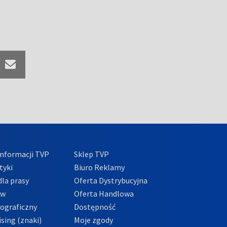
nformacji TVP
Sklep TVP
tyki
Biuro Reklamy
la prasy
Oferta Dystrybucyjna
ów
Oferta Handlowa
tograficzny
Dostępność
sing (znaki)
Moje zgody