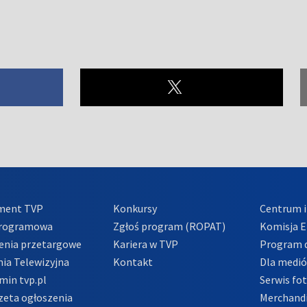
ment TVP
Konkursy
Centrum i
Programowa
Zgłoś program (ROPAT)
Komisja E
enia przetargowe
Kariera w TVP
Program d
ia Telewizyjna
Kontakt
Dla medi
min tvp.pl
Serwis fo
zeta ogłoszenia
Merchandi