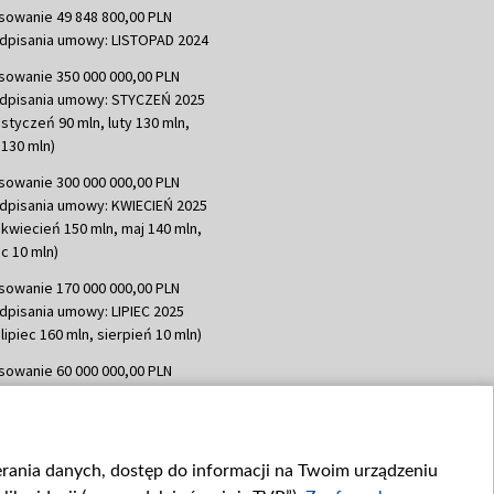
sowanie 49 848 800,00 PLN
dpisania umowy: LISTOPAD 2024
sowanie 350 000 000,00 PLN
dpisania umowy: STYCZEŃ 2025
 styczeń 90 mln, luty 130 mln,
130 mln)
sowanie 300 000 000,00 PLN
dpisania umowy: KWIECIEŃ 2025
 kwiecień 150 mln, maj 140 mln,
c 10 mln)
sowanie 170 000 000,00 PLN
dpisania umowy: LIPIEC 2025
lipiec 160 mln, sierpień 10 mln)
sowanie 60 000 000,00 PLN
dpisania umowy: SIERPIEŃ 2025
 wrzesień 60 mln)
sowanie 635 783 051,21 PLN
ierania danych, dostęp do informacji na Twoim urządzeniu
dpisania umowy: WRZESIEŃ 2025