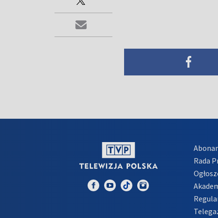
Abona
Rada 
Ogłosz
Akadem
Regula
Telega