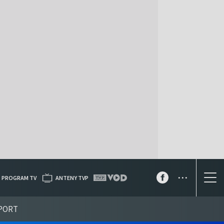
...
PROGRAM TV
ANTENY TVP
PORT