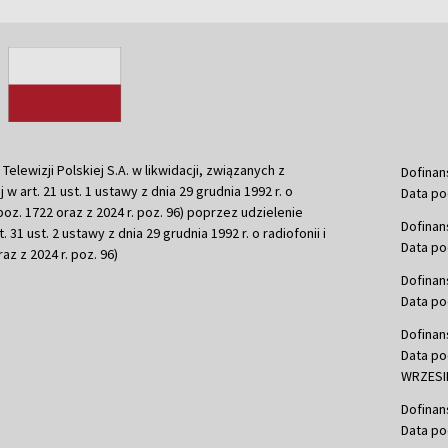
ewizji Polskiej S.A. w likwidacji, związanych z
Dofinan
j w art. 21 ust. 1 ustawy z dnia 29 grudnia 1992 r. o
Data po
r. poz. 1722 oraz z 2024 r. poz. 96) poprzez udzielenie
Dofinan
 31 ust. 2 ustawy z dnia 29 grudnia 1992 r. o radiofonii i
Data po
raz z 2024 r. poz. 96)
Dofinan
Data po
Dofinan
Data po
WRZESIE
Dofinan
Data po