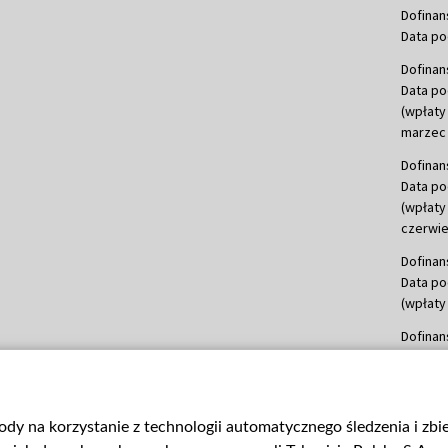
Dofinan
Data po
Dofinan
Data po
(wpłaty
marzec 
Dofinan
Data po
(wpłaty
czerwie
Dofinan
Data po
(wpłaty 
Dofinan
Data po
(wpłata
Dofinan
gody na korzystanie z technologii automatycznego śledzenia i zb
Data po