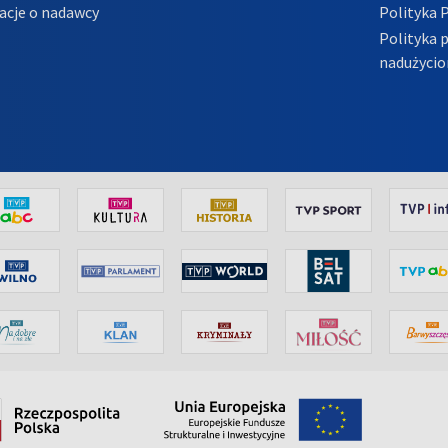
acje o nadawcy
Polityka 
Polityka 
nadużycio