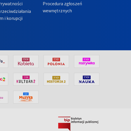
Prywatności
Procedura zgłoszeń
wewnętrznych
przeciwdziałania
m i korupcji