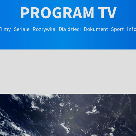
PROGRAM TV
Filmy
Seriale
Rozrywka
Dla dzieci
Dokument
Sport
Inf