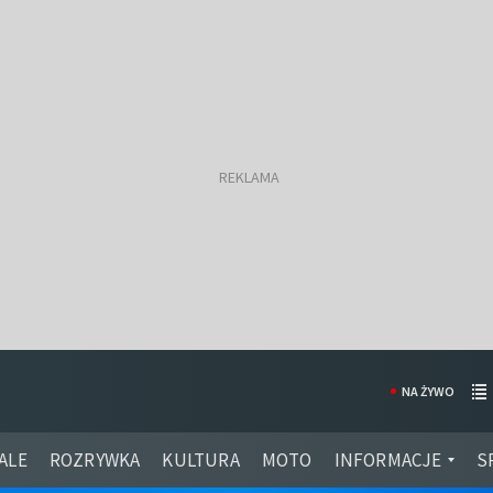
NA ŻYWO
ALE
ROZRYWKA
KULTURA
MOTO
INFORMACJE
S