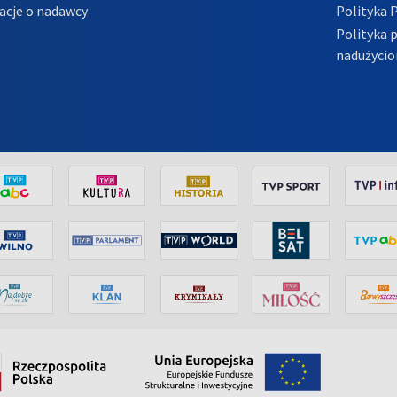
acje o nadawcy
Polityka 
Polityka 
nadużycio