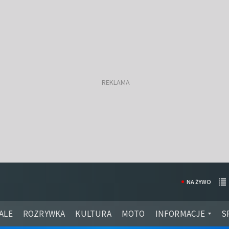
NA ŻYWO
ALE
ROZRYWKA
KULTURA
MOTO
INFORMACJE
S