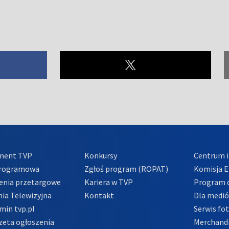
ment TVP
Konkursy
Centrum i
Programowa
Zgłoś program (ROPAT)
Komisja E
enia przetargowe
Kariera w TVP
Program d
ia Telewizyjna
Kontakt
Dla medi
min tvp.pl
Serwis fo
zeta ogłoszenia
Merchandi