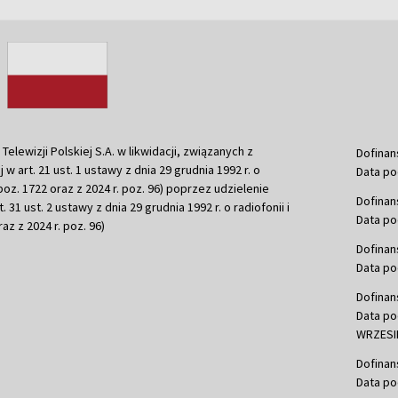
ewizji Polskiej S.A. w likwidacji, związanych z
Dofinan
j w art. 21 ust. 1 ustawy z dnia 29 grudnia 1992 r. o
Data po
r. poz. 1722 oraz z 2024 r. poz. 96) poprzez udzielenie
Dofinan
 31 ust. 2 ustawy z dnia 29 grudnia 1992 r. o radiofonii i
Data po
raz z 2024 r. poz. 96)
Dofinan
Data po
Dofinan
Data po
WRZESIE
Dofinan
Data po