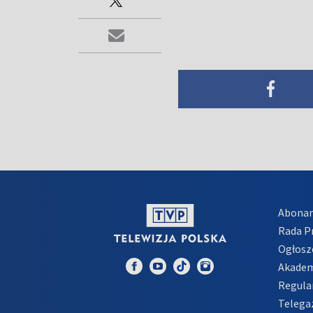
Abona
Rada 
Ogłosz
Akadem
Regula
Telega