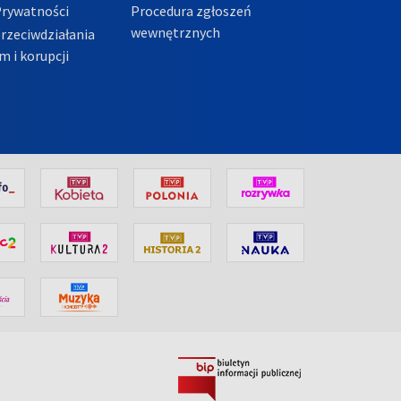
Prywatności
Procedura zgłoszeń
wewnętrznych
przeciwdziałania
m i korupcji