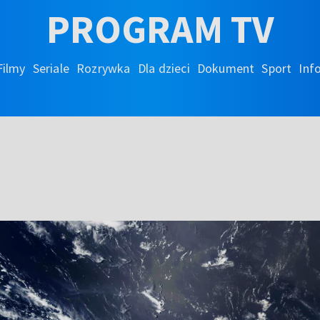
PROGRAM TV
Filmy
Seriale
Rozrywka
Dla dzieci
Dokument
Sport
Inf