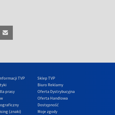
nformacji TVP
Sklep TVP
tyki
Biuro Reklamy
la prasy
Oferta Dystrybucyjna
ów
Oferta Handlowa
tograficzny
Dostępność
sing (znaki)
Moje zgody