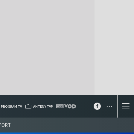
...
PROGRAM TV
ANTENY TVP
PORT