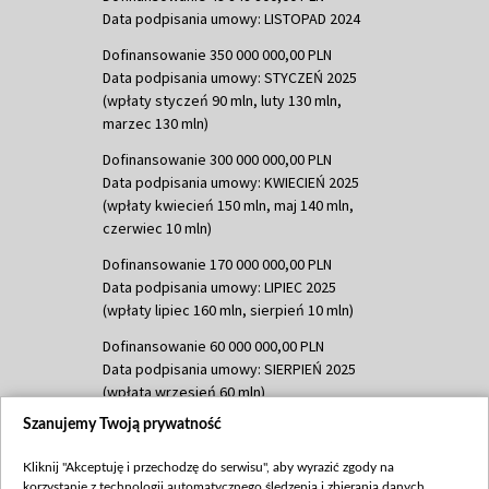
Data podpisania umowy: LISTOPAD 2024
Dofinansowanie 350 000 000,00 PLN
Data podpisania umowy: STYCZEŃ 2025
(wpłaty styczeń 90 mln, luty 130 mln,
marzec 130 mln)
Dofinansowanie 300 000 000,00 PLN
Data podpisania umowy: KWIECIEŃ 2025
(wpłaty kwiecień 150 mln, maj 140 mln,
czerwiec 10 mln)
Dofinansowanie 170 000 000,00 PLN
Data podpisania umowy: LIPIEC 2025
(wpłaty lipiec 160 mln, sierpień 10 mln)
Dofinansowanie 60 000 000,00 PLN
Data podpisania umowy: SIERPIEŃ 2025
(wpłata wrzesień 60 mln)
Szanujemy Twoją prywatność
Dofinansowanie 635 783 051,21 PLN
Data podpisania umowy: WRZESIEŃ 2025
Kliknij "Akceptuję i przechodzę do serwisu", aby wyrazić zgody na
(wpłata wrzesień 100 mln, październik 350
korzystanie z technologii automatycznego śledzenia i zbierania danych,