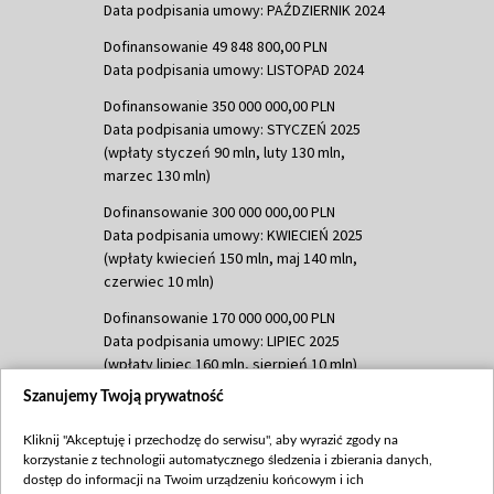
Data podpisania umowy: PAŹDZIERNIK 2024
Dofinansowanie 49 848 800,00 PLN
Data podpisania umowy: LISTOPAD 2024
Dofinansowanie 350 000 000,00 PLN
Data podpisania umowy: STYCZEŃ 2025
(wpłaty styczeń 90 mln, luty 130 mln,
marzec 130 mln)
Dofinansowanie 300 000 000,00 PLN
Data podpisania umowy: KWIECIEŃ 2025
(wpłaty kwiecień 150 mln, maj 140 mln,
czerwiec 10 mln)
Dofinansowanie 170 000 000,00 PLN
Data podpisania umowy: LIPIEC 2025
(wpłaty lipiec 160 mln, sierpień 10 mln)
Szanujemy Twoją prywatność
Dofinansowanie 60 000 000,00 PLN
Data podpisania umowy: SIERPIEŃ 2025
Kliknij "Akceptuję i przechodzę do serwisu", aby wyrazić zgody na
(wpłata wrzesień 60 mln)
korzystanie z technologii automatycznego śledzenia i zbierania danych,
Dofinansowanie 635 783 051,21 PLN
dostęp do informacji na Twoim urządzeniu końcowym i ich