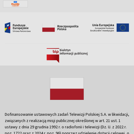
Dofinansowanie ustawowych zadań Telewizji Polskiej S.A. w likwidacji,
związanych z realizacją misji publicznej określonej w art. 21 ust. 1
ustawy z dnia 29 grudnia 1992 r. o radiofonii i telewizji (Dz. U. z 2022 r.
poz. 1722 oraz z 2024 r. poz. 96) poprzez udzielenie dotacji celowej, o