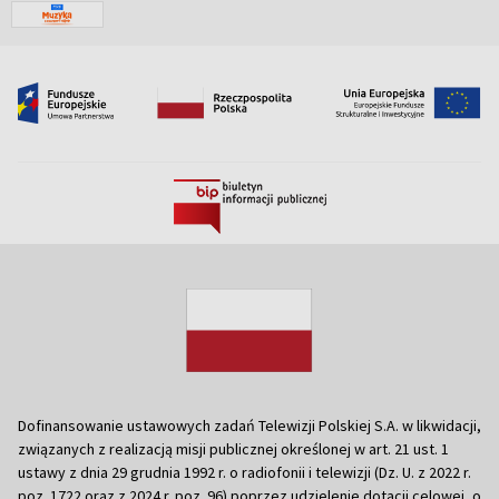
Dofinansowanie ustawowych zadań Telewizji Polskiej S.A. w likwidacji,
związanych z realizacją misji publicznej określonej w art. 21 ust. 1
ustawy z dnia 29 grudnia 1992 r. o radiofonii i telewizji (Dz. U. z 2022 r.
poz. 1722 oraz z 2024 r. poz. 96) poprzez udzielenie dotacji celowej, o