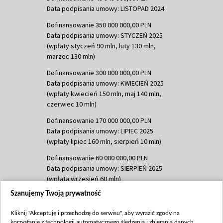
Data podpisania umowy: LISTOPAD 2024
Dofinansowanie 350 000 000,00 PLN
Data podpisania umowy: STYCZEŃ 2025
(wpłaty styczeń 90 mln, luty 130 mln,
marzec 130 mln)
Dofinansowanie 300 000 000,00 PLN
Data podpisania umowy: KWIECIEŃ 2025
(wpłaty kwiecień 150 mln, maj 140 mln,
czerwiec 10 mln)
Dofinansowanie 170 000 000,00 PLN
Data podpisania umowy: LIPIEC 2025
(wpłaty lipiec 160 mln, sierpień 10 mln)
Dofinansowanie 60 000 000,00 PLN
Data podpisania umowy: SIERPIEŃ 2025
(wpłata wrzesień 60 mln)
Szanujemy Twoją prywatność
Dofinansowanie 635 783 051,21 PLN
Data podpisania umowy: WRZESIEŃ 2025
Kliknij "Akceptuję i przechodzę do serwisu", aby wyrazić zgody na
(wpłata wrzesień 100 mln, październik 350
korzystanie z technologii automatycznego śledzenia i zbierania danych,