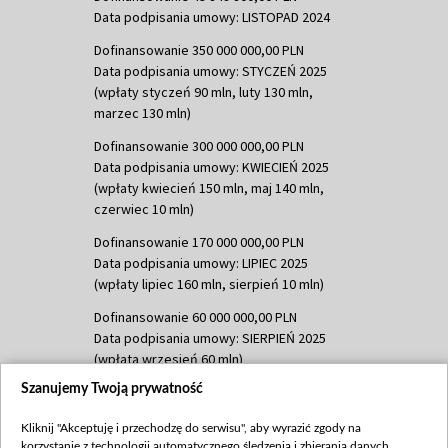
Data podpisania umowy: LISTOPAD 2024
Dofinansowanie 350 000 000,00 PLN
Data podpisania umowy: STYCZEŃ 2025
(wpłaty styczeń 90 mln, luty 130 mln,
marzec 130 mln)
Dofinansowanie 300 000 000,00 PLN
Data podpisania umowy: KWIECIEŃ 2025
(wpłaty kwiecień 150 mln, maj 140 mln,
czerwiec 10 mln)
Dofinansowanie 170 000 000,00 PLN
Data podpisania umowy: LIPIEC 2025
(wpłaty lipiec 160 mln, sierpień 10 mln)
Dofinansowanie 60 000 000,00 PLN
Data podpisania umowy: SIERPIEŃ 2025
(wpłata wrzesień 60 mln)
Szanujemy Twoją prywatność
Dofinansowanie 635 783 051,21 PLN
Data podpisania umowy: WRZESIEŃ 2025
Kliknij "Akceptuję i przechodzę do serwisu", aby wyrazić zgody na
(wpłata wrzesień 100 mln, październik 350
korzystanie z technologii automatycznego śledzenia i zbierania danych,