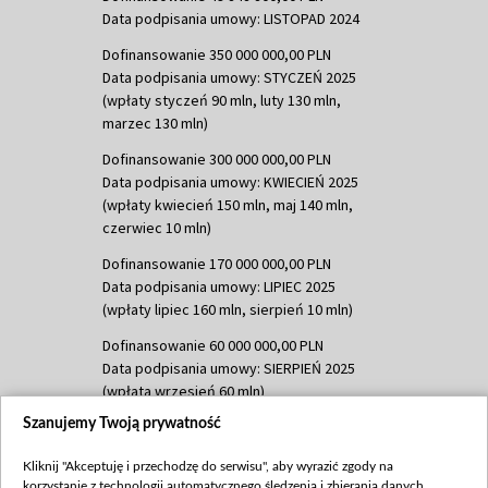
Data podpisania umowy: LISTOPAD 2024
Dofinansowanie 350 000 000,00 PLN
Data podpisania umowy: STYCZEŃ 2025
(wpłaty styczeń 90 mln, luty 130 mln,
marzec 130 mln)
Dofinansowanie 300 000 000,00 PLN
Data podpisania umowy: KWIECIEŃ 2025
(wpłaty kwiecień 150 mln, maj 140 mln,
czerwiec 10 mln)
Dofinansowanie 170 000 000,00 PLN
Data podpisania umowy: LIPIEC 2025
(wpłaty lipiec 160 mln, sierpień 10 mln)
Dofinansowanie 60 000 000,00 PLN
Data podpisania umowy: SIERPIEŃ 2025
(wpłata wrzesień 60 mln)
Szanujemy Twoją prywatność
Dofinansowanie 635 783 051,21 PLN
Data podpisania umowy: WRZESIEŃ 2025
Kliknij "Akceptuję i przechodzę do serwisu", aby wyrazić zgody na
(wpłata wrzesień 100 mln, październik 350
korzystanie z technologii automatycznego śledzenia i zbierania danych,