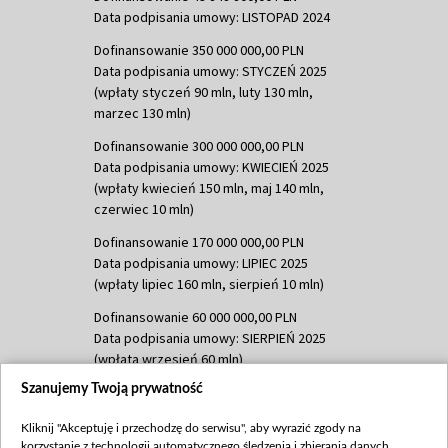
Data podpisania umowy: LISTOPAD 2024
Dofinansowanie 350 000 000,00 PLN
Data podpisania umowy: STYCZEŃ 2025
(wpłaty styczeń 90 mln, luty 130 mln,
marzec 130 mln)
Dofinansowanie 300 000 000,00 PLN
Data podpisania umowy: KWIECIEŃ 2025
(wpłaty kwiecień 150 mln, maj 140 mln,
czerwiec 10 mln)
Dofinansowanie 170 000 000,00 PLN
Data podpisania umowy: LIPIEC 2025
(wpłaty lipiec 160 mln, sierpień 10 mln)
Dofinansowanie 60 000 000,00 PLN
Data podpisania umowy: SIERPIEŃ 2025
(wpłata wrzesień 60 mln)
Szanujemy Twoją prywatność
Dofinansowanie 635 783 051,21 PLN
Data podpisania umowy: WRZESIEŃ 2025
Kliknij "Akceptuję i przechodzę do serwisu", aby wyrazić zgody na
(wpłata wrzesień 100 mln, październik 350
korzystanie z technologii automatycznego śledzenia i zbierania danych,