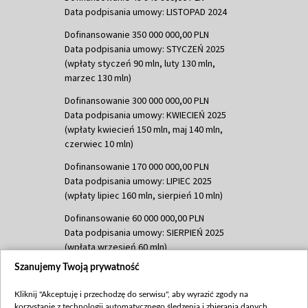
Data podpisania umowy: LISTOPAD 2024
Dofinansowanie 350 000 000,00 PLN
Data podpisania umowy: STYCZEŃ 2025
(wpłaty styczeń 90 mln, luty 130 mln,
marzec 130 mln)
Dofinansowanie 300 000 000,00 PLN
Data podpisania umowy: KWIECIEŃ 2025
(wpłaty kwiecień 150 mln, maj 140 mln,
czerwiec 10 mln)
Dofinansowanie 170 000 000,00 PLN
Data podpisania umowy: LIPIEC 2025
(wpłaty lipiec 160 mln, sierpień 10 mln)
Dofinansowanie 60 000 000,00 PLN
Data podpisania umowy: SIERPIEŃ 2025
(wpłata wrzesień 60 mln)
Szanujemy Twoją prywatność
Dofinansowanie 635 783 051,21 PLN
Data podpisania umowy: WRZESIEŃ 2025
Kliknij "Akceptuję i przechodzę do serwisu", aby wyrazić zgody na
(wpłata wrzesień 100 mln, październik 350
korzystanie z technologii automatycznego śledzenia i zbierania danych,