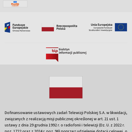
Dofinansowanie ustawowych zadań Telewizji Polskiej S.A. w likwidacji,
związanych z realizacją misji publicznej określonej w art. 21 ust. 1
ustawy z dnia 29 grudnia 1992 r. o radiofonii i telewizji (Dz. U. z 2022 r.
poz. 1722 oraz z 2024 r. poz. 96) poprzez udzielenie dotacji celowej, o