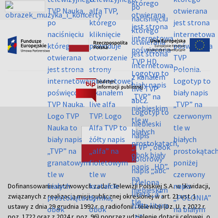
Dofinansowanie ustawowych zadań Telewizji Polskiej S.A. w likwidacji,
związanych z realizacją misji publicznej określonej w art. 21 ust. 1
ustawy z dnia 29 grudnia 1992 r. o radiofonii i telewizji (Dz. U. z 2022 r.
poz. 1722 oraz z 2024 r. poz. 96) poprzez udzielenie dotacji celowej, o