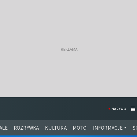
NA ŻYWO
ALE
ROZRYWKA
KULTURA
MOTO
INFORMACJE
S