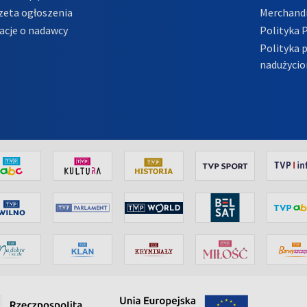
zeta ogłoszenia
Merchandi
acje o nadawcy
Polityka 
Polityka 
nadużycio