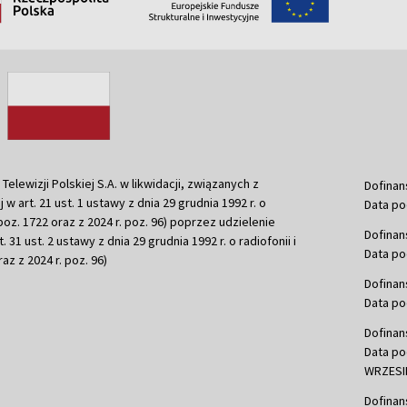
ewizji Polskiej S.A. w likwidacji, związanych z
Dofinan
j w art. 21 ust. 1 ustawy z dnia 29 grudnia 1992 r. o
Data po
r. poz. 1722 oraz z 2024 r. poz. 96) poprzez udzielenie
Dofinan
 31 ust. 2 ustawy z dnia 29 grudnia 1992 r. o radiofonii i
Data po
raz z 2024 r. poz. 96)
Dofinan
Data po
Dofinan
Data po
WRZESIE
Dofinan