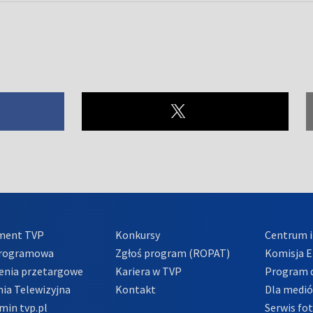
ment TVP
Konkursy
Centrum i
Programowa
Zgłoś program (ROPAT)
Komisja E
enia przetargowe
Kariera w TVP
Program d
ia Telewizyjna
Kontakt
Dla medi
min tvp.pl
Serwis fo