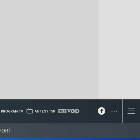
...
PROGRAM TV
ANTENY TVP
PORT