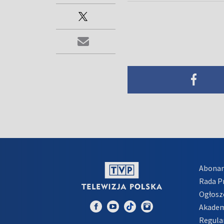
Abona
Rada 
Ogłosz
Akadem
Regula