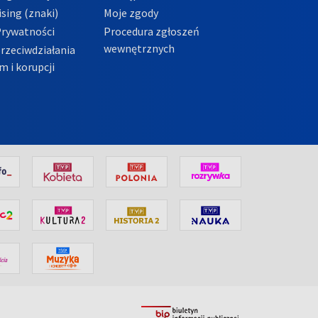
sing (znaki)
Moje zgody
Prywatności
Procedura zgłoszeń
wewnętrznych
przeciwdziałania
m i korupcji