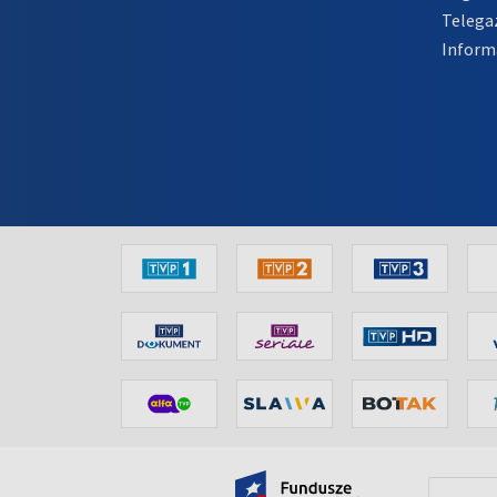
Telega
Inform