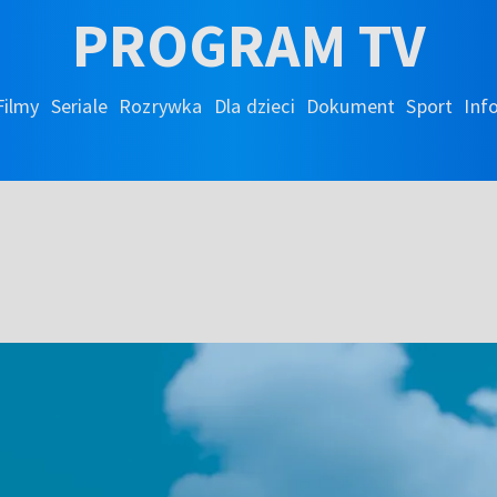
PROGRAM TV
Filmy
Seriale
Rozrywka
Dla dzieci
Dokument
Sport
Inf