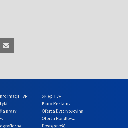
nformacji TVP
Sklep TVP
tyki
Biuro Reklamy
la prasy
Oferta Dystrybucyjna
ów
Oferta Handlowa
tograficzny
Dostępność