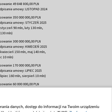
sowanie 49 848 800,00 PLN
dpisania umowy: LISTOPAD 2024
sowanie 350 000 000,00 PLN
dpisania umowy: STYCZEŃ 2025
 styczeń 90 mln, luty 130 mln,
130 mln)
sowanie 300 000 000,00 PLN
dpisania umowy: KWIECIEŃ 2025
 kwiecień 150 mln, maj 140 mln,
c 10 mln)
sowanie 170 000 000,00 PLN
dpisania umowy: LIPIEC 2025
lipiec 160 mln, sierpień 10 mln)
sowanie 60 000 000,00 PLN
dpisania umowy: SIERPIEŃ 2025
 wrzesień 60 mln)
sowanie 635 783 051,21 PLN
ierania danych, dostęp do informacji na Twoim urządzeniu
dpisania umowy: WRZESIEŃ 2025