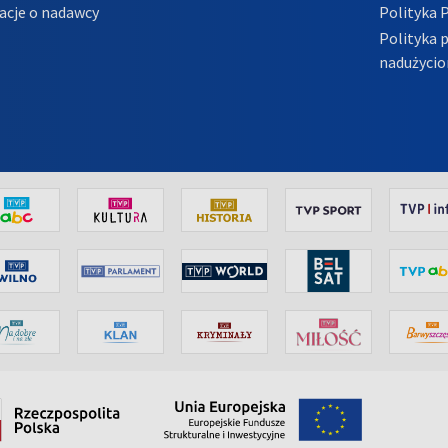
acje o nadawcy
Polityka 
Polityka 
nadużycio