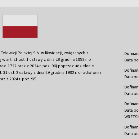
ewizji Polskiej S.A. w likwidacji, związanych z
Dofinan
j w art. 21 ust. 1 ustawy z dnia 29 grudnia 1992 r. o
Data po
r. poz. 1722 oraz z 2024 r. poz. 96) poprzez udzielenie
Dofinan
 31 ust. 2 ustawy z dnia 29 grudnia 1992 r. o radiofonii i
Data po
raz z 2024 r. poz. 96)
Dofinan
Data po
Dofinan
Data po
WRZESIE
Dofinan
Data po