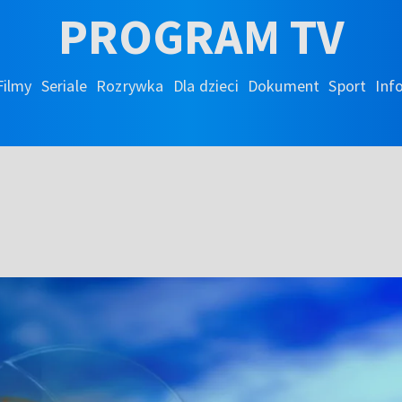
PROGRAM TV
Filmy
Seriale
Rozrywka
Dla dzieci
Dokument
Sport
Inf