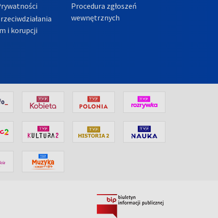
Prywatności
Procedura zgłoszeń
wewnętrznych
przeciwdziałania
m i korupcji