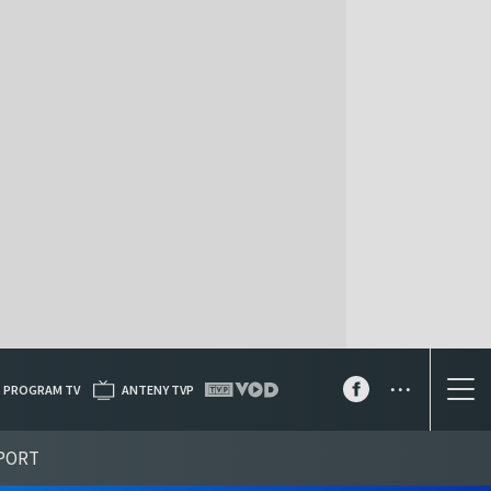
...
PROGRAM TV
ANTENY TVP
PORT