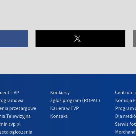
ment TVP
Konkursy
Centrum i
Programowa
Zgłoś program (ROPAT)
Komisja E
enia przetargowe
Kariera w TVP
Program d
ia Telewizyjna
Kontakt
Dla medi
min tvp.pl
Serwis fo
zeta ogłoszenia
Merchandi