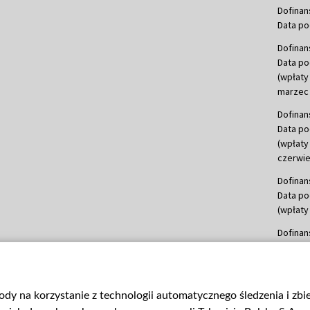
Dofinan
Data po
Dofinan
Data po
(wpłaty
marzec 
Dofinan
Data po
(wpłaty
czerwie
Dofinan
Data po
(wpłaty 
Dofinan
Data po
(wpłata
Dofinan
gody na korzystanie z technologii automatycznego śledzenia i zb
Data po