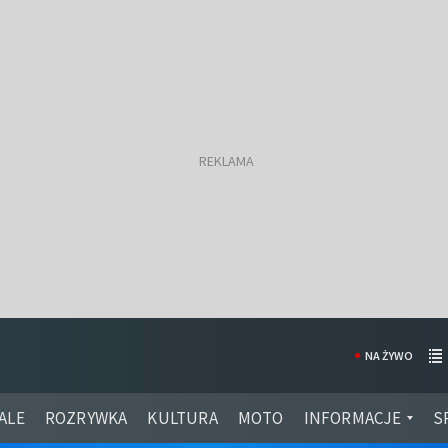
NA ŻYWO
ALE
ROZRYWKA
KULTURA
MOTO
INFORMACJE
S