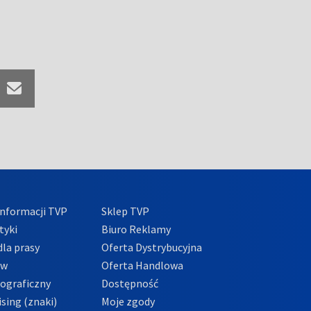
nformacji TVP
Sklep TVP
tyki
Biuro Reklamy
la prasy
Oferta Dystrybucyjna
ów
Oferta Handlowa
tograficzny
Dostępność
sing (znaki)
Moje zgody