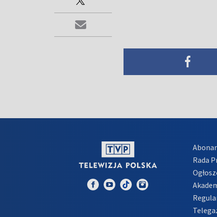
Abona
Rada 
Ogłosz
Akadem
Regula
Telega