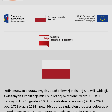
Dofinansowanie ustawowych zadań Telewizji Polskiej S.A. w likwidacji,
związanych z realizacją misji publicznej określonej w art. 21 ust. 1
ustawy z dnia 29 grudnia 1992 r. o radiofonii i telewizji (Dz. U. z 2022 r.
poz. 1722 oraz z 2024 r. poz. 96) poprzez udzielenie dotacji celowej, o
której mowa w art. 31 ust. 2 ustawy z dnia 29 grudnia 1992 r. o