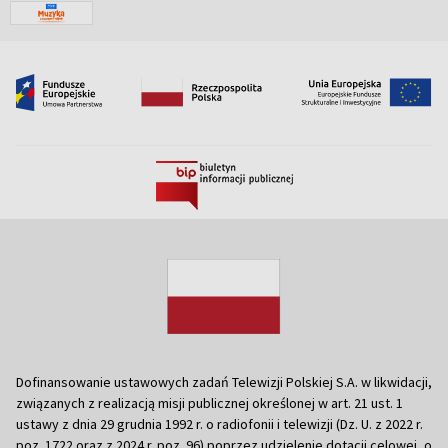
Dofinansowanie ustawowych zadań Telewizji Polskiej S.A. w likwidacji,
związanych z realizacją misji publicznej określonej w art. 21 ust. 1
ustawy z dnia 29 grudnia 1992 r. o radiofonii i telewizji (Dz. U. z 2022 r.
poz. 1722 oraz z 2024 r. poz. 96) poprzez udzielenie dotacji celowej, o