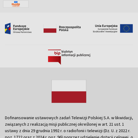
Dofinansowanie ustawowych zadań Telewizji Polskiej S.A. w likwidacji,
związanych z realizacją misji publicznej określonej w art. 21 ust. 1
ustawy z dnia 29 grudnia 1992 r. o radiofonii i telewizji (Dz. U. z 2022 r.
poz. 1722 oraz z 2024 r. poz. 96) poprzez udzielenie dotacji celowej, o