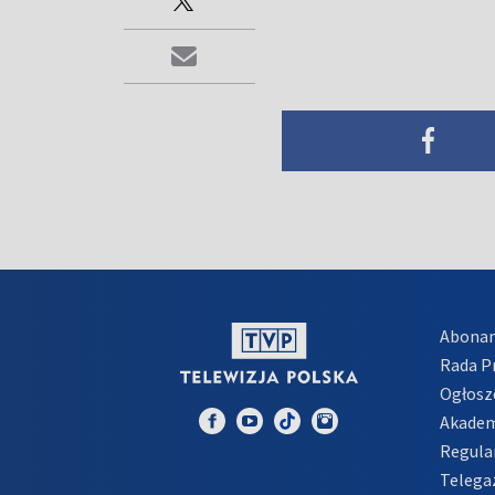
Abona
Rada 
Ogłosz
Akadem
Regula
Telega