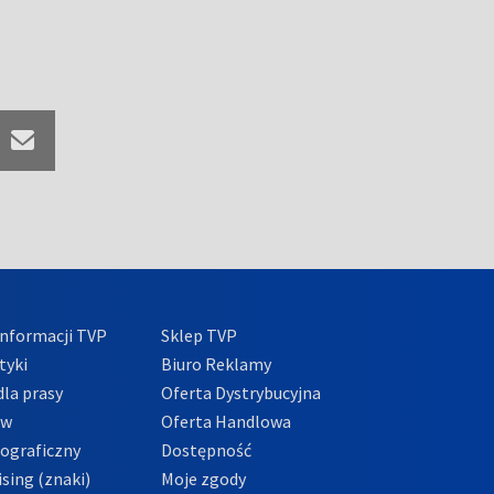
nformacji TVP
Sklep TVP
tyki
Biuro Reklamy
la prasy
Oferta Dystrybucyjna
ów
Oferta Handlowa
tograficzny
Dostępność
sing (znaki)
Moje zgody