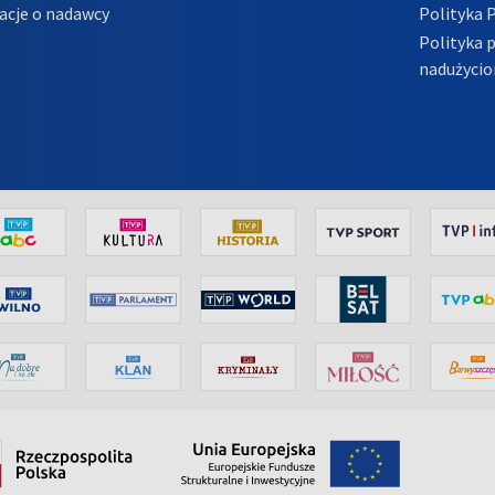
acje o nadawcy
Polityka 
Polityka 
nadużycio