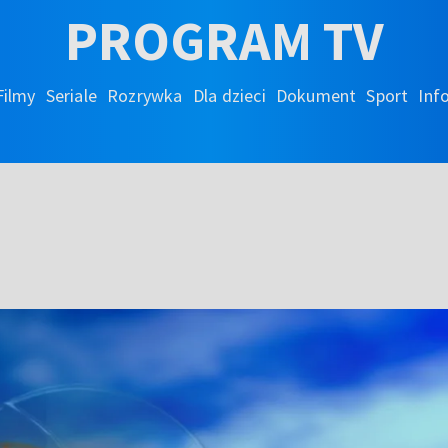
PROGRAM TV
Filmy
Seriale
Rozrywka
Dla dzieci
Dokument
Sport
Inf