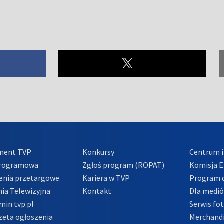
ment TVP
Konkursy
Centrum i
Programowa
Zgłoś program (ROPAT)
Komisja E
enia przetargowe
Kariera w TVP
Program d
ia Telewizyjna
Kontakt
Dla medi
min tvp.pl
Serwis fo
zeta ogłoszenia
Merchandi