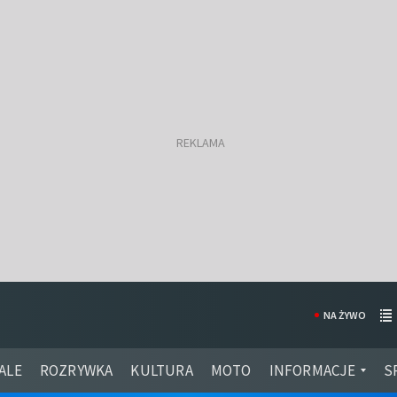
NA ŻYWO
ALE
ROZRYWKA
KULTURA
MOTO
INFORMACJE
S