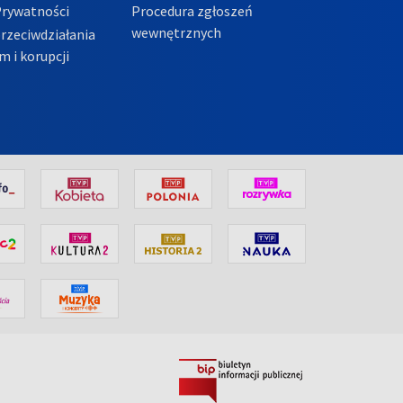
Prywatności
Procedura zgłoszeń
wewnętrznych
przeciwdziałania
m i korupcji