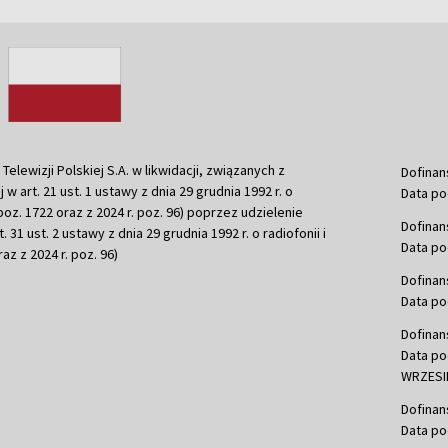
ewizji Polskiej S.A. w likwidacji, związanych z
Dofinan
j w art. 21 ust. 1 ustawy z dnia 29 grudnia 1992 r. o
Data po
r. poz. 1722 oraz z 2024 r. poz. 96) poprzez udzielenie
Dofinan
 31 ust. 2 ustawy z dnia 29 grudnia 1992 r. o radiofonii i
Data po
raz z 2024 r. poz. 96)
Dofinan
Data po
Dofinan
Data po
WRZESIE
Dofinan
Data po