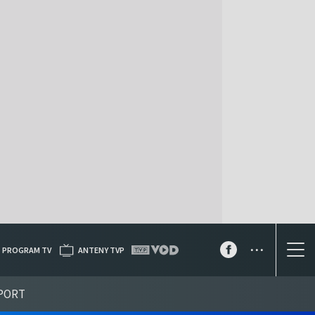
...
PROGRAM TV
ANTENY TVP
PORT