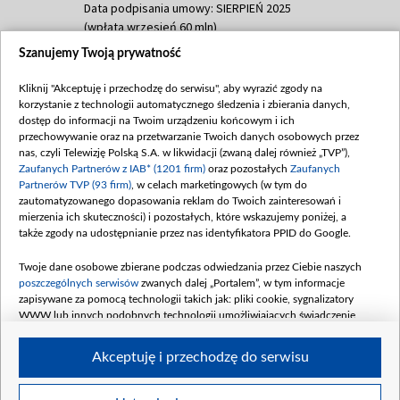
Data podpisania umowy: SIERPIEŃ 2025
(wpłata wrzesień 60 mln)
Szanujemy Twoją prywatność
Dofinansowanie 635 783 051,21 PLN
Data podpisania umowy: WRZESIEŃ 2025
Kliknij "Akceptuję i przechodzę do serwisu", aby wyrazić zgody na
(wpłata wrzesień 100 mln, październik 350
korzystanie z technologii automatycznego śledzenia i zbierania danych,
mln, listopad 265 mln)
dostęp do informacji na Twoim urządzeniu końcowym i ich
przechowywanie oraz na przetwarzanie Twoich danych osobowych przez
Dofinansowanie 48 862 000,00 PLN
nas, czyli Telewizję Polską S.A. w likwidacji (zwaną dalej również „TVP”),
Data podpisania umowy: GRUDZIEŃ 2025
Zaufanych Partnerów z IAB* (1201 firm)
oraz pozostałych
Zaufanych
(wpłata grudzień 60,548 mln)
Partnerów TVP (93 firm)
, w celach marketingowych (w tym do
zautomatyzowanego dopasowania reklam do Twoich zainteresowań i
Dofinansowanie 900 000 000,00 PLN
mierzenia ich skuteczności) i pozostałych, które wskazujemy poniżej, a
Data podpisania umowy: LUTY 2026 (wpłata
także zgody na udostępnianie przez nas identyfikatora PPID do Google.
26 lutego 80 mln, 4 marca 370 mln,
8
kwiecień 180 mln, 7 maja 180 mln, 8
Twoje dane osobowe zbierane podczas odwiedzania przez Ciebie naszych
czerwca 90 mln)
poszczególnych serwisów
zwanych dalej „Portalem”, w tym informacje
zapisywane za pomocą technologii takich jak: pliki cookie, sygnalizatory
Dofinansowanie 250 000 000,00 PLN
WWW lub innych podobnych technologii umożliwiających świadczenie
Data podpisania umowy LIPIEC 2026 (wpłata
dopasowanych i bezpiecznych usług, personalizację treści oraz reklam,
udostępnianie funkcji mediów społecznościowych oraz analizowanie ruchu
4 sierpnia 250 mln
Akceptuję i przechodzę do serwisu
w Internecie.
Twoje dane osobowe zbierane podczas odwiedzania przez Ciebie