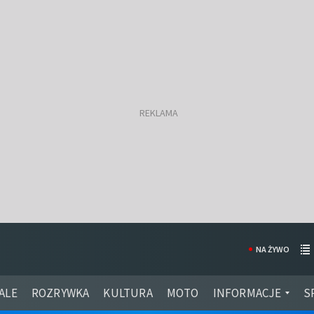
NA ŻYWO
ALE
ROZRYWKA
KULTURA
MOTO
INFORMACJE
S