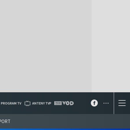
...
PROGRAM TV
ANTENY TVP
PORT