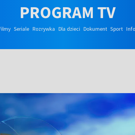
PROGRAM TV
Filmy
Seriale
Rozrywka
Dla dzieci
Dokument
Sport
Inf