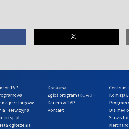
ment TVP
Konkursy
Centrum i
Programowa
Zgłoś program (ROPAT)
Komisja E
enia przetargowe
Kariera w TVP
Program d
ia Telewizyjna
Kontakt
Dla medi
min tvp.pl
Serwis fo
zeta ogłoszenia
Merchandi