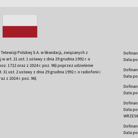
ewizji Polskiej S.A. w likwidacji, związanych z
Dofinan
j w art. 21 ust. 1 ustawy z dnia 29 grudnia 1992 r. o
Data po
r. poz. 1722 oraz z 2024 r. poz. 96) poprzez udzielenie
Dofinan
 31 ust. 2 ustawy z dnia 29 grudnia 1992 r. o radiofonii i
Data po
raz z 2024 r. poz. 96)
Dofinan
Data po
Dofinan
Data po
WRZESIE
Dofinan
Data po