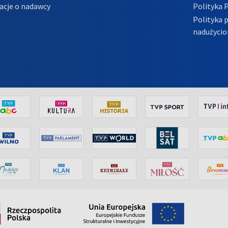
acje o nadawcy
Polityka 
Polityka 
nadużycio