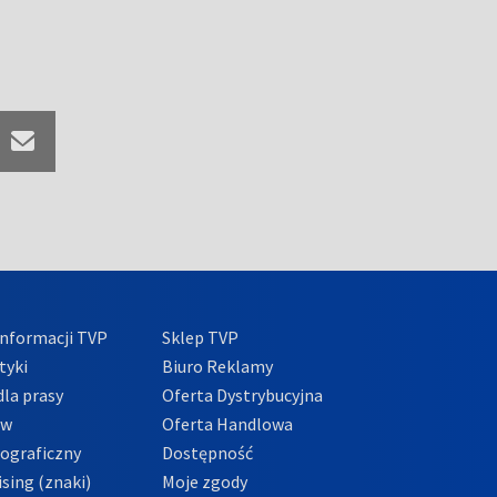
nformacji TVP
Sklep TVP
tyki
Biuro Reklamy
la prasy
Oferta Dystrybucyjna
ów
Oferta Handlowa
tograficzny
Dostępność
sing (znaki)
Moje zgody