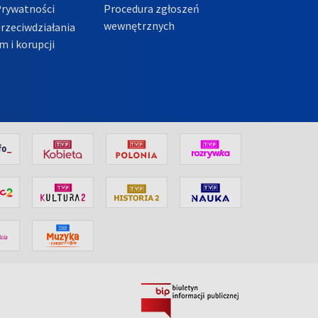
Prywatności
Procedura zgłoszeń
wewnętrznych
przeciwdziałania
m i korupcji