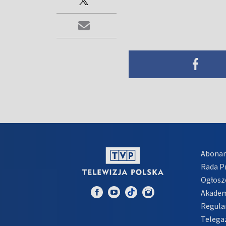
Abona
Rada 
Ogłosz
Akadem
Regula
Telega