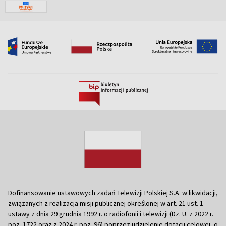
Dofinansowanie ustawowych zadań Telewizji Polskiej S.A. w likwidacji,
związanych z realizacją misji publicznej określonej w art. 21 ust. 1
ustawy z dnia 29 grudnia 1992 r. o radiofonii i telewizji (Dz. U. z 2022 r.
poz. 1722 oraz z 2024 r. poz. 96) poprzez udzielenie dotacji celowej, o