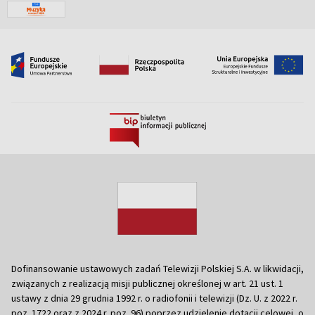
Dofinansowanie ustawowych zadań Telewizji Polskiej S.A. w likwidacji,
związanych z realizacją misji publicznej określonej w art. 21 ust. 1
ustawy z dnia 29 grudnia 1992 r. o radiofonii i telewizji (Dz. U. z 2022 r.
poz. 1722 oraz z 2024 r. poz. 96) poprzez udzielenie dotacji celowej, o