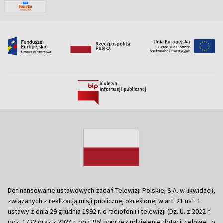
Dofinansowanie ustawowych zadań Telewizji Polskiej S.A. w likwidacji,
związanych z realizacją misji publicznej określonej w art. 21 ust. 1
ustawy z dnia 29 grudnia 1992 r. o radiofonii i telewizji (Dz. U. z 2022 r.
poz. 1722 oraz z 2024 r. poz. 96) poprzez udzielenie dotacji celowej, o