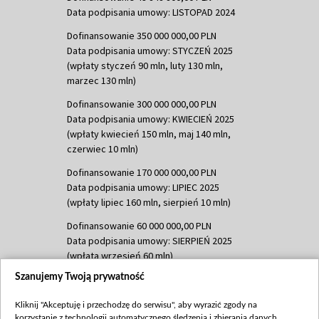
Data podpisania umowy: LISTOPAD 2024
Dofinansowanie 350 000 000,00 PLN
Data podpisania umowy: STYCZEŃ 2025
(wpłaty styczeń 90 mln, luty 130 mln,
marzec 130 mln)
Dofinansowanie 300 000 000,00 PLN
Data podpisania umowy: KWIECIEŃ 2025
(wpłaty kwiecień 150 mln, maj 140 mln,
czerwiec 10 mln)
Dofinansowanie 170 000 000,00 PLN
Data podpisania umowy: LIPIEC 2025
(wpłaty lipiec 160 mln, sierpień 10 mln)
Dofinansowanie 60 000 000,00 PLN
Data podpisania umowy: SIERPIEŃ 2025
(wpłata wrzesień 60 mln)
Szanujemy Twoją prywatność
Dofinansowanie 635 783 051,21 PLN
Data podpisania umowy: WRZESIEŃ 2025
Kliknij "Akceptuję i przechodzę do serwisu", aby wyrazić zgody na
(wpłata wrzesień 100 mln, październik 350
korzystanie z technologii automatycznego śledzenia i zbierania danych,