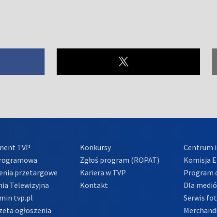
ment TVP
Konkursy
Centrum i
Programowa
Zgłoś program (ROPAT)
Komisja E
enia przetargowe
Kariera w TVP
Program d
ia Telewizyjna
Kontakt
Dla medi
min tvp.pl
Serwis fo
zeta ogłoszenia
Merchandi