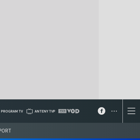
...
PROGRAM TV
ANTENY TVP
PORT