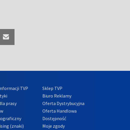
nformacji TVP
Sklep TVP
tyki
Biuro Reklamy
la prasy
Oferta Dystrybucyjna
ów
Oferta Handlowa
tograficzny
Dostępność
sing (znaki)
Moje zgody