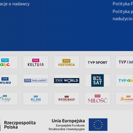
acje o nadawcy
Polityka 
Polityka 
nadużycio