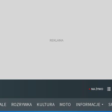
NA ŻYWO
ALE
ROZRYWKA
KULTURA
MOTO
INFORMACJE
S