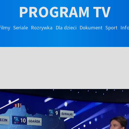
PROGRAM TV
Filmy
Seriale
Rozrywka
Dla dzieci
Dokument
Sport
Inf