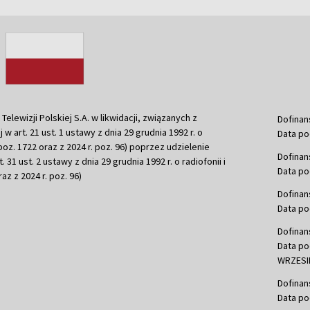
ewizji Polskiej S.A. w likwidacji, związanych z
Dofinan
j w art. 21 ust. 1 ustawy z dnia 29 grudnia 1992 r. o
Data po
r. poz. 1722 oraz z 2024 r. poz. 96) poprzez udzielenie
Dofinan
 31 ust. 2 ustawy z dnia 29 grudnia 1992 r. o radiofonii i
Data po
raz z 2024 r. poz. 96)
Dofinan
Data po
Dofinan
Data po
WRZESIE
Dofinan
Data po