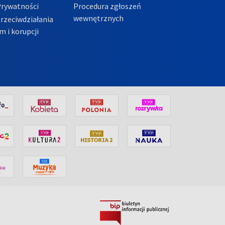
Prywatności
Procedura zgłoszeń
wewnętrznych
przeciwdziałania
m i korupcji