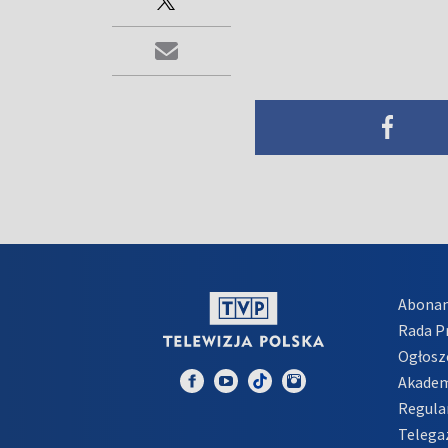
Abona
Rada 
Ogłosz
Akadem
Regula
Telega