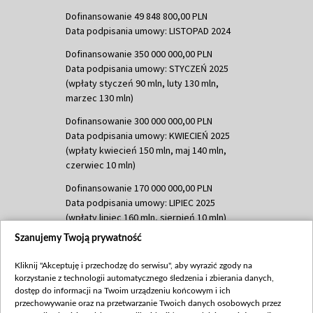
Dofinansowanie 49 848 800,00 PLN
Data podpisania umowy: LISTOPAD 2024
Dofinansowanie 350 000 000,00 PLN
Data podpisania umowy: STYCZEŃ 2025
(wpłaty styczeń 90 mln, luty 130 mln,
marzec 130 mln)
Dofinansowanie 300 000 000,00 PLN
Data podpisania umowy: KWIECIEŃ 2025
(wpłaty kwiecień 150 mln, maj 140 mln,
czerwiec 10 mln)
Dofinansowanie 170 000 000,00 PLN
Data podpisania umowy: LIPIEC 2025
(wpłaty lipiec 160 mln, sierpień 10 mln)
Szanujemy Twoją prywatność
Dofinansowanie 60 000 000,00 PLN
Data podpisania umowy: SIERPIEŃ 2025
Kliknij "Akceptuję i przechodzę do serwisu", aby wyrazić zgody na
(wpłata wrzesień 60 mln)
korzystanie z technologii automatycznego śledzenia i zbierania danych,
Dofinansowanie 635 783 051,21 PLN
dostęp do informacji na Twoim urządzeniu końcowym i ich
przechowywanie oraz na przetwarzanie Twoich danych osobowych przez
Data podpisania umowy: WRZESIEŃ 2025