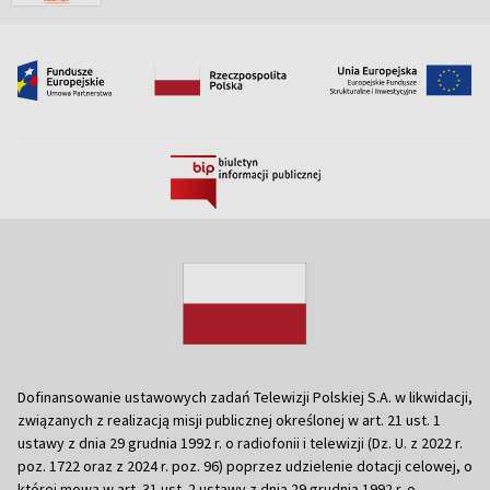
Dofinansowanie ustawowych zadań Telewizji Polskiej S.A. w likwidacji,
związanych z realizacją misji publicznej określonej w art. 21 ust. 1
ustawy z dnia 29 grudnia 1992 r. o radiofonii i telewizji (Dz. U. z 2022 r.
poz. 1722 oraz z 2024 r. poz. 96) poprzez udzielenie dotacji celowej, o
której mowa w art. 31 ust. 2 ustawy z dnia 29 grudnia 1992 r. o