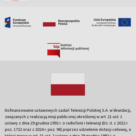
Dofinansowanie ustawowych zadań Telewizji Polskiej S.A. w likwidacji,
związanych z realizacją misji publicznej określonej w art. 21 ust. 1
ustawy z dnia 29 grudnia 1992 r. o radiofonii i telewizji (Dz. U. z 2022 r.
poz. 1722 oraz z 2024 r. poz. 96) poprzez udzielenie dotacji celowej, o
której mowa w art. 31 ust. 2 ustawy z dnia 29 grudnia 1992 r. o