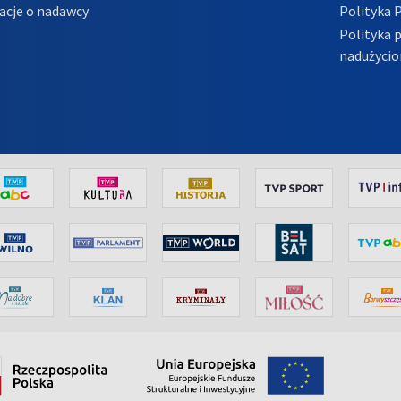
acje o nadawcy
Polityka 
Polityka 
nadużycio