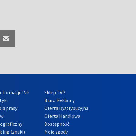
nformacji TVP
Sklep TVP
tyki
Biuro Reklamy
la prasy
Oferta Dystrybucyjna
ów
Oferta Handlowa
tograficzny
Dostępność
sing (znaki)
Moje zgody