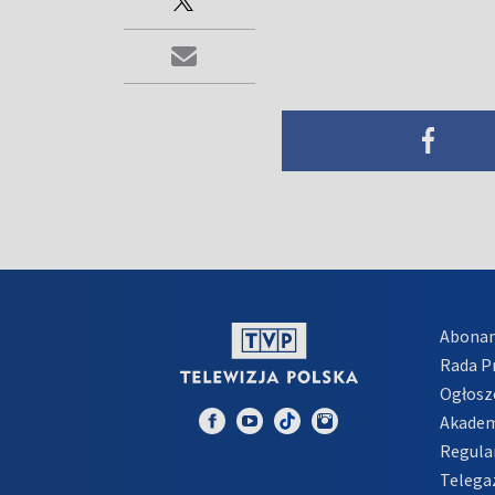
Abona
Rada 
Ogłosz
Akadem
Regula
Telega