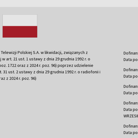
ewizji Polskiej S.A. w likwidacji, związanych z
Dofinan
j w art. 21 ust. 1 ustawy z dnia 29 grudnia 1992 r. o
Data po
r. poz. 1722 oraz z 2024 r. poz. 96) poprzez udzielenie
Dofinan
 31 ust. 2 ustawy z dnia 29 grudnia 1992 r. o radiofonii i
Data po
raz z 2024 r. poz. 96)
Dofinan
Data po
Dofinan
Data po
WRZESIE
Dofinan
Data po