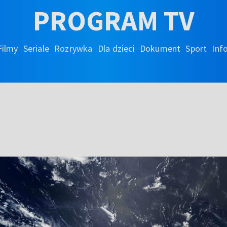
PROGRAM TV
Filmy
Seriale
Rozrywka
Dla dzieci
Dokument
Sport
Inf