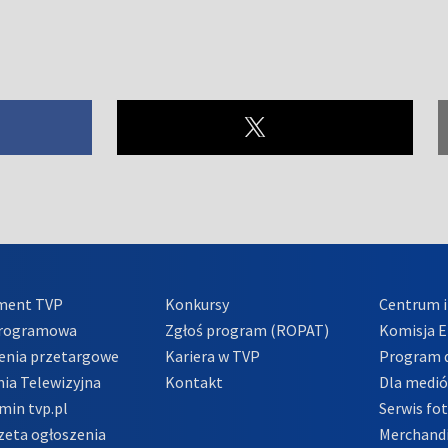
ment TVP
Konkursy
Centrum i
Programowa
Zgłoś program (ROPAT)
Komisja E
enia przetargowe
Kariera w TVP
Program d
ia Telewizyjna
Kontakt
Dla medi
min tvp.pl
Serwis fo
zeta ogłoszenia
Merchandi