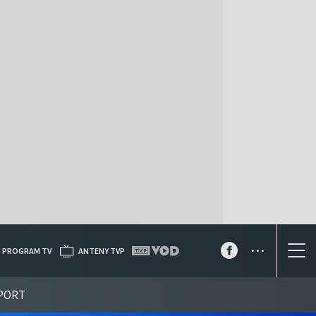
...
PROGRAM TV
ANTENY TVP
PORT