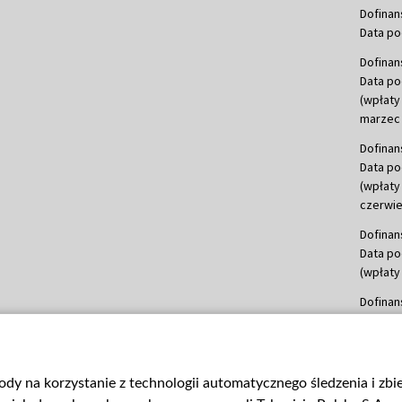
Dofinan
Data po
Dofinan
Data po
(wpłaty
marzec 
Dofinan
Data po
(wpłaty
czerwie
Dofinan
Data po
(wpłaty 
Dofinan
Data po
(wpłata
Dofinan
gody na korzystanie z technologii automatycznego śledzenia i zb
Data po