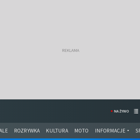
NA ŻYWO
ALE
ROZRYWKA
KULTURA
MOTO
INFORMACJE
S