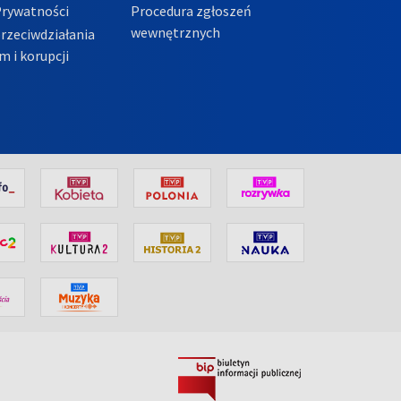
Prywatności
Procedura zgłoszeń
wewnętrznych
przeciwdziałania
m i korupcji