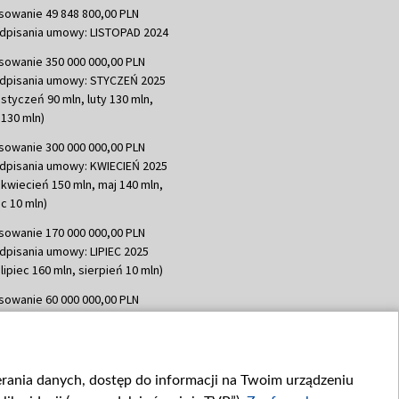
sowanie 49 848 800,00 PLN
dpisania umowy: LISTOPAD 2024
sowanie 350 000 000,00 PLN
dpisania umowy: STYCZEŃ 2025
 styczeń 90 mln, luty 130 mln,
130 mln)
sowanie 300 000 000,00 PLN
dpisania umowy: KWIECIEŃ 2025
 kwiecień 150 mln, maj 140 mln,
c 10 mln)
sowanie 170 000 000,00 PLN
dpisania umowy: LIPIEC 2025
lipiec 160 mln, sierpień 10 mln)
sowanie 60 000 000,00 PLN
dpisania umowy: SIERPIEŃ 2025
 wrzesień 60 mln)
sowanie 635 783 051,21 PLN
ierania danych, dostęp do informacji na Twoim urządzeniu
dpisania umowy: WRZESIEŃ 2025