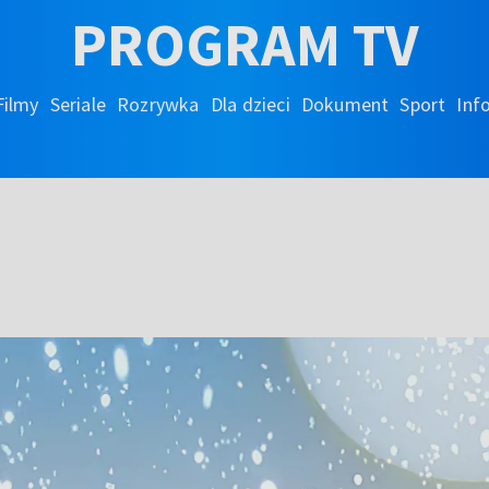
PROGRAM TV
Filmy
Seriale
Rozrywka
Dla dzieci
Dokument
Sport
Inf