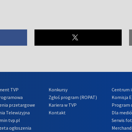
ment TVP
Konkursy
Centrum i
Programowa
Zgłoś program (ROPAT)
Komisja E
enia przetargowe
Kariera w TVP
Program d
ia Telewizyjna
Kontakt
Dla medi
min tvp.pl
Serwis fo
zeta ogłoszenia
Merchandi