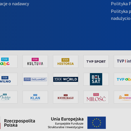
acje o nadawcy
Polityka 
Polityka 
nadużycio