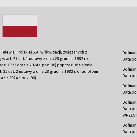
ewizji Polskiej S.A. w likwidacji, związanych z
Dofinan
j w art. 21 ust. 1 ustawy z dnia 29 grudnia 1992 r. o
Data po
r. poz. 1722 oraz z 2024 r. poz. 96) poprzez udzielenie
Dofinan
 31 ust. 2 ustawy z dnia 29 grudnia 1992 r. o radiofonii i
Data po
raz z 2024 r. poz. 96)
Dofinan
Data po
Dofinan
Data po
WRZESIE
Dofinan
Data po