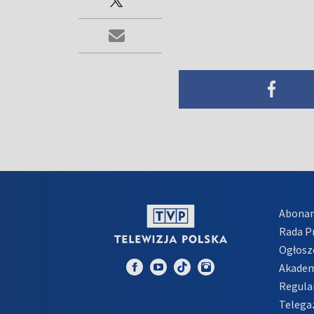
Abona
Rada 
Ogłosz
Akadem
Regula
Telega