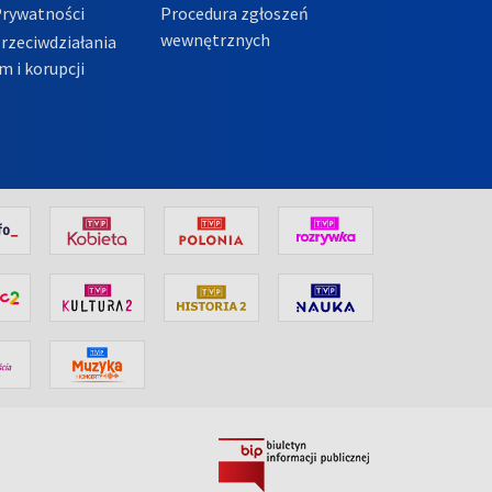
Prywatności
Procedura zgłoszeń
wewnętrznych
przeciwdziałania
m i korupcji