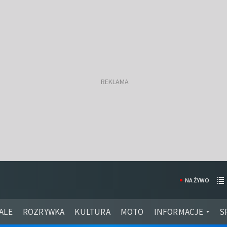
NA ŻYWO
ALE
ROZRYWKA
KULTURA
MOTO
INFORMACJE
S