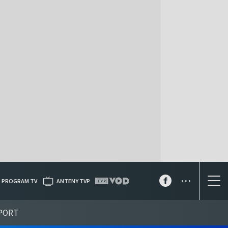
...
PROGRAM TV
ANTENY TVP
PORT