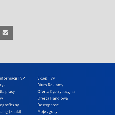
nformacji TVP
Sklep TVP
tyki
Biuro Reklamy
la prasy
Oferta Dystrybucyjna
ów
Oferta Handlowa
tograficzny
Dostępność
sing (znaki)
Moje zgody